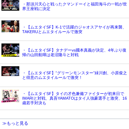
・那須川天心と戦ったクマンドーイと福田海斗の一戦が世
界王座戦に決定
・【ムエタイSF】K-1で活躍のジャオスアヤイが再来襲、
TAKERUとムエタイルールで激突
・【ムエタイSF】タナデーvs國本真義が決定、4年ぶり復
帰の山田航暉は老沼隆斗と対戦
・【ムエタイSF】“グリーンモンスター”緑川創、小原俊之
と得意のムエタイルールで激突！
・【ムエタイSF】タイの才色兼備ファイターが初来日で
IMARIと対戦、真吾YAMATOはタイ人強豪選手と激突、16
歳若手対決も
≫もっと見る