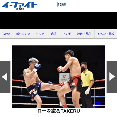
MMA
ボクシング
キック
武道
その他
放送・配信
イベント日程
ローを蹴るTAKERU