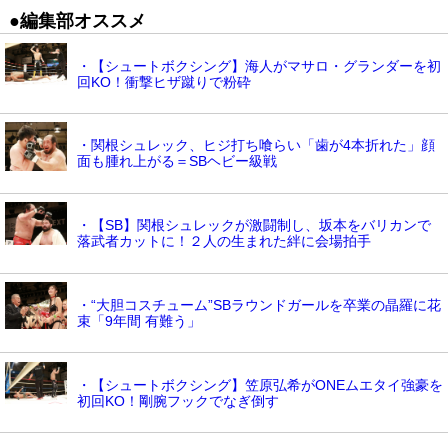
●編集部オススメ
・【シュートボクシング】海人がマサロ・グランダーを初
回KO！衝撃ヒザ蹴りで粉砕
・関根シュレック、ヒジ打ち喰らい「歯が4本折れた」顔
面も腫れ上がる＝SBヘビー級戦
・【SB】関根シュレックが激闘制し、坂本をバリカンで
落武者カットに！２人の生まれた絆に会場拍手
・“大胆コスチューム”SBラウンドガールを卒業の晶羅に花
束「9年間 有難う」
・【シュートボクシング】笠原弘希がONEムエタイ強豪を
初回KO！剛腕フックでなぎ倒す