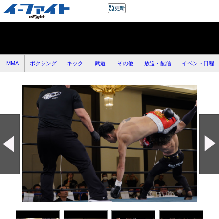
MMA
ボクシング
キック
武道
その他
放送・配信
イベント日程