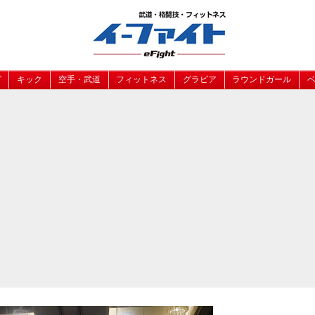
グ
キック
空手・武道
フィットネス
グラビア
ラウンドガール