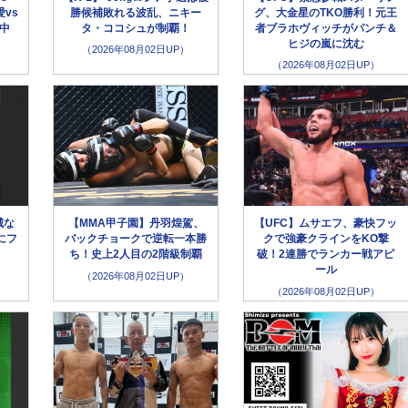
vs
勝候補敗れる波乱、ニキー
グ、大金星のTKO勝利！元王
生中
タ・ココシュが制覇！
者ブラホヴィッチがパンチ＆
ヒジの嵐に沈む
（2026年08月02日UP）
（2026年08月02日UP）
城な
【MMA甲子園】丹羽煌駕、
【UFC】ムサエフ、豪快フッ
にフ
バックチョークで逆転一本勝
クで強豪クラインをKO撃
」
ち！史上2人目の2階級制覇
破！2連勝でランカー戦アピ
ール
（2026年08月02日UP）
（2026年08月02日UP）