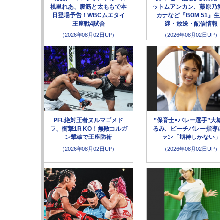
桃里れあ、腹筋と太ももで本
ットムアンカン、藤原乃愛
日登場予告！WBCムエタイ
カナなど『BOM 51』
王座戦4試合
継・放送・配信情報
（2026年08月02日UP）
（2026年08月02日UP）
PFL絶対王者ヌルマゴメド
”保育士×バレー選手”大
フ、衝撃1R KO！無敗コルガ
るみ、ビーチバレー指導
ン撃破で王座防衛
ァン「期待しかない
（2026年08月02日UP）
（2026年08月02日UP）