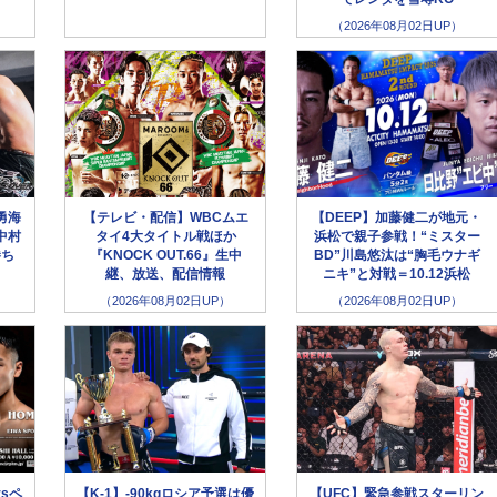
（2026年08月02日UP）
勇海
【テレビ・配信】WBCムエ
【DEEP】加藤健二が地元・
中村
タイ4大タイトル戦ほか
浜松で親子参戦！“ミスター
勝ち
『KNOCK OUT.66』生中
BD”川島悠汰は“胸毛ウナギ
継、放送、配信情報
ニキ”と対戦＝10.12浜松
（2026年08月02日UP）
（2026年08月02日UP）
sペ
【K-1】-90kgロシア予選は優
【UFC】緊急参戦スターリン