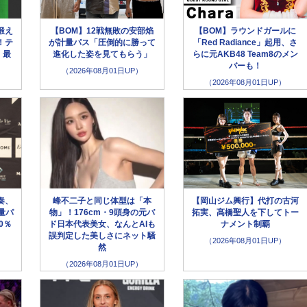
鍛え
【BOM】12戦無敗の安部焰
【BOM】ラウンドガールに
！テ
が計量パス「圧倒的に勝って
「Red Radiance」起用、さ
、最
進化した姿を見てもらう」
らに元AKB48 Team8のメン
バーも！
（2026年08月01日UP）
（2026年08月01日UP）
奏、
峰不二子と同じ体型は「本
【岡山ジム興行】代打の古河
量パ
物」！176cm・9頭身の元バ
拓実、髙橋聖人を下してトー
0％
ド日本代表美女、なんとAIも
ナメント制覇
誤判定した美しさにネット騒
（2026年08月01日UP）
然
（2026年08月01日UP）