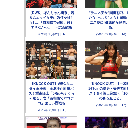
【RWS】ぱんちゃん璃奈、若
”テニス美女”園田彩乃、
きムエタイ女王に強打を封じ
た”むっちり”太もも躍動
られ…「首相撲で完敗、何も
ニス姿に｢健康的な筋肉
できなかった」＝試合結果
高｣
（2026年08月02日UP）
（2026年08月02日UP）
【KNOCK OUT】WBCムエ
【KNOCK OUT】辻井和
タイ王座戦、全選手が計量パ
168cmの長身・美脚で計
ス！重森陽太「5Rめちゃくち
ス！タイ戦士迎撃へ「10
ゃ蹴る」壱「首相撲でボコボ
の私を見せる」
コ」激しい舌戦も
（2026年08月01日UP）
（2026年08月01日UP）