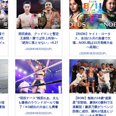
場で
西田凌佑、グッドマンと暫定
【RIZIN】ケイト・ロータ
が代
王座戦！勝てば井上尚弥へ
ス、全治2カ月の負傷で欠
ゲェ
「絶対に落とせない」=9.27
場…NOEL戦は10月長崎大会
へ延期に
（2026年08月03日UP）
（2026年08月03日UP）
“現役ナース”桃里れあ、太も
【BOM】無敗の18歳“超新
８頭
も爆発のラウンドガールで魅
星”安部焰、豪快KO勝利で王
最強
了！KO続出の大会にも興奮
座戴冠！藤原乃愛がリベンジ
防衛に成功、羅向が流血ヒジ
（2026年08月03日UP）
でレンタを雪辱KO