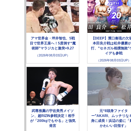
アマ世界金・坪井智也、5戦
【DEEP】濱口奏琉の欠
目で世界王座へ！5度倒す“魔
本田良介戦は松井優磨
術師”マラジカと激突=9.27
打、”セネガル相撲無敗”
イデも参戦
（2026年08月03日UP）
（2026年08月03日UP）
武尊推薦の宇佐美秀メイソ
元“8頭身ファイタ
ン、超RIZIN参戦決定！相手
ー”AKARI、ムッチリな
が「200kgでもやる」と強気
身に成長！浜辺の姿に「
発言
かわいい目指す」