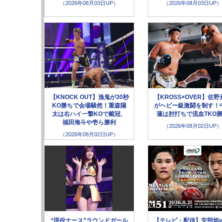
（2026年08月03日UP）
（2026年08月03日UP）
【KNOCK OUT】漁鬼が30秒
【KROSS×OVER】佐野
KO勝ちで会場騒然！重森陽
がヘビー級激闘を制す！
太は右ハイ一撃KOで戴冠、
蓮は肘打ちで流血TKO
福田海斗や壱ら勝利
（2026年08月02日UP）
（2026年08月02日UP）
“現役ナース”ラウンドガール
【テレビ・配信】安部焰v