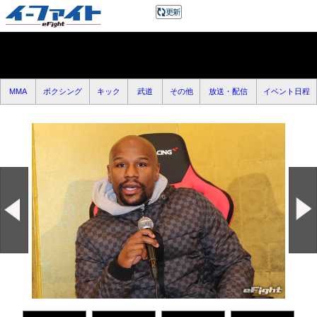
MMA
ボクシング
キック
武道
その他
放送・配信
イベント日程