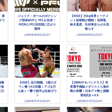
、美
ジェイク・ポールのボクシン
【RISE】55kg世界トーナメ
サウ
グ団体MVPと PFLが合併！
ント前哨戦が開戦！花岡竜、
」
RIZINとPFL対抗戦に広がり
鈴木真彦、玖村将史らが火花
期待
散らす
（2026年08月01日UP）
（2026年08月01日UP）
邊愼
【ONE】品川朝陽、3度のダ
【JMMAF＆パンクラス】世
圧巻
ウン奪うKO完勝！アゴを打
界選手権銀メダリストら海外
三日
ち抜く一撃で相手は壮絶ダウ
勢が来襲！日本アマ勢と国際
ン
戦9試合＝8.9
（2026年07月31日UP）
（2026年07月31日UP）