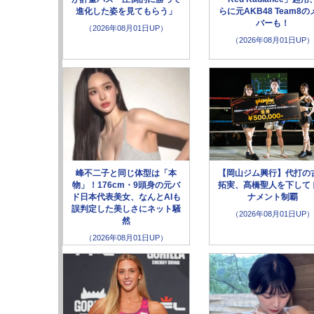
進化した姿を見てもらう」
らに元AKB48 Team8の
バーも！
（2026年08月01日UP）
（2026年08月01日UP）
峰不二子と同じ体型は「本
【岡山ジム興行】代打の
物」！176cm・9頭身の元バ
拓実、髙橋聖人を下して
ド日本代表美女、なんとAIも
ナメント制覇
誤判定した美しさにネット騒
（2026年08月01日UP）
然
（2026年08月01日UP）