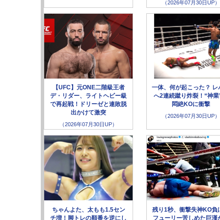
（2026年07月30日UP）
【UFC】元ONE二階級王者
一体、何が起こった？ レ
デ・リダー、ライトヘビー級
へ2連続蹴り炸裂！“神業
で再起戦！ドリーゼと連敗脱
悶絶KOに衝撃
出かけて激突
（2026年07月30日UP）
（2026年07月30日UP）
ちゃんよた、太もも1.5セン
残り1秒、衝撃失神KO負
チ増！脚トレの順番を逆にし
フューリー苦しめた巨漢