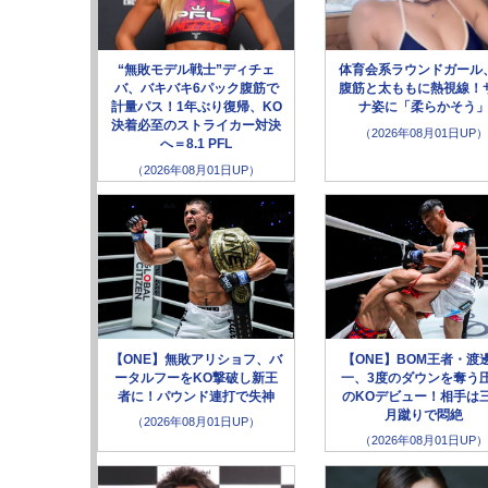
“無敗モデル戦士”ディチェ
体育会系ラウンドガール
バ、バキバキ6パック腹筋で
腹筋と太ももに熱視線！
計量パス！1年ぶり復帰、KO
ナ姿に「柔らかそう
決着必至のストライカー対決
（2026年08月01日UP）
へ＝8.1 PFL
（2026年08月01日UP）
【ONE】無敗アリショフ、バ
【ONE】BOM王者・渡
ータルフーをKO撃破し新王
一、3度のダウンを奪う
者に！パウンド連打で失神
のKOデビュー！相手は
月蹴りで悶絶
（2026年08月01日UP）
（2026年08月01日UP）