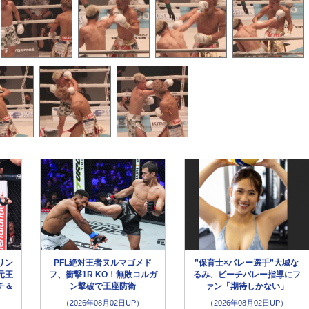
リン
PFL絶対王者ヌルマゴメド
”保育士×バレー選手”大城な
元王
フ、衝撃1R KO！無敗コルガ
るみ、ビーチバレー指導にフ
チ＆
ン撃破で王座防衛
ァン「期待しかない」
（2026年08月02日UP）
（2026年08月02日UP）