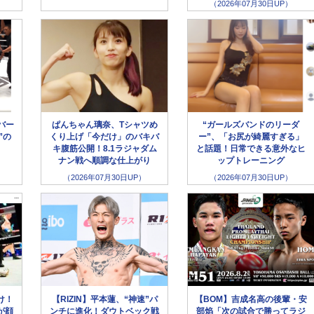
（2026年07月30日UP）
バー
ぱんちゃん璃奈、Tシャツめ
“ガールズバンドのリーダ
”の
くり上げ「今だけ」のバキバ
ー”、「お尻が綺麗すぎる」
キ腹筋公開！8.1ラジャダム
と話題！日常できる意外なヒ
ナン戦へ順調な仕上がり
ップトレーニング
（2026年07月30日UP）
（2026年07月30日UP）
け！
【RIZIN】平本蓮、“神速”パ
【BOM】吉成名高の後輩・安
が顔
ンチに進化！ダウトベック戦
部焰「次の試合で勝ってラジ