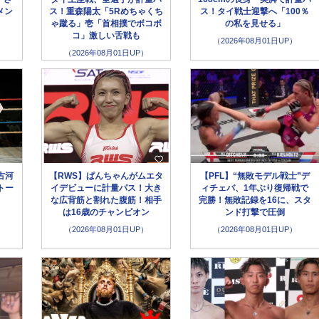
メン
ス！重森陽太「5Rめちゃくち
ス！タイ戦士迎撃へ「100％
ゃ蹴る」壱「首相撲でボコボ
の私を見せる」
コ」激しい舌戦も
（2026年08月01日UP）
（2026年08月01日UP）
古河
【RWS】ぱんちゃんがムエタ
【PFL】“無敗モデル戦士”デ
トー
イデビューに計量パス！大き
ィチェバ、1年ぶり復帰戦で
な広背筋と割れた腹筋！相手
完勝！無敗記録を16に、スタ
は16歳のチャンピオン
ンド打撃で圧倒
（2026年08月01日UP）
（2026年08月01日UP）