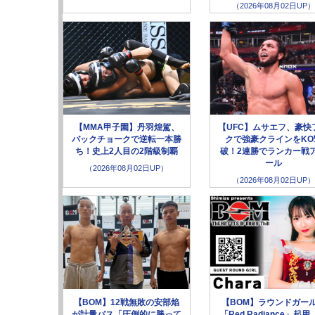
（2026年08月02日UP）
【MMA甲子園】丹羽煌駕、
【UFC】ムサエフ、豪快
バックチョークで逆転一本勝
クで強豪クラインをKO
ち！史上2人目の2階級制覇
破！2連勝でランカー戦
ール
（2026年08月02日UP）
（2026年08月02日UP）
【BOM】12戦無敗の安部焰
【BOM】ラウンドガー
が計量パス「圧倒的に勝って
「Red Radiance」起用