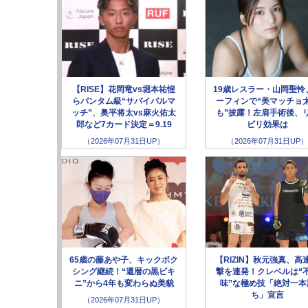
【RISE】花岡竜vs堀本祐惺
19歳レスラー・山岡聖怜
らバンタム級“サバイバルマ
ーフィンで“美マッチョ
ッチ”、奥平将太vs麻火佑太
も”披露！左肩手術後、
郎など7カード決定＝9.19
ビリ効果は
（2026年07月31日UP）
（2026年07月31日UP）
65歳の藤あや子、キックボク
【RIZIN】秋元強真、高
シング継続！“還暦の黒ビキ
撃を連発！クレベルは“
ニ”から4年も変わらぬ美貌
味”な極め技「絶対一本
ち」宣言
（2026年07月31日UP）