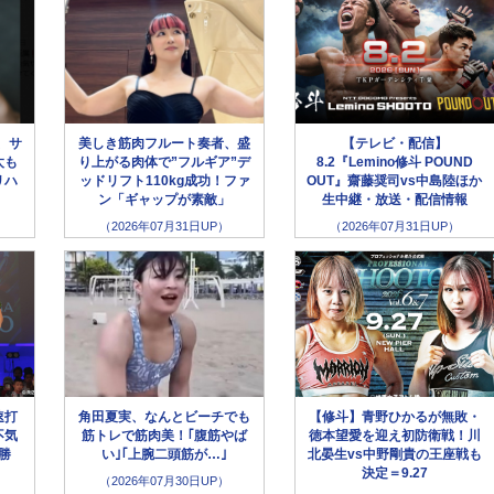
、サ
美しき筋肉フルート奏者、盛
【テレビ・配信】
太も
り上がる肉体で”フルギア”デ
8.2『Lemino修斗 POUND
リハ
ッドリフト110kg成功！ファ
OUT』齋藤奨司vs中島陸ほか
ン「ギャップが素敵」
生中継・放送・配信情報
（2026年07月31日UP）
（2026年07月31日UP）
速打
角田夏実、なんとビーチでも
【修斗】青野ひかるが無敗・
不気
筋トレで筋肉美！｢腹筋やば
徳本望愛を迎え初防衛戦！川
勝
い｣｢上腕二頭筋が…｣
北晏生vs中野剛貴の王座戦も
決定＝9.27
（2026年07月30日UP）