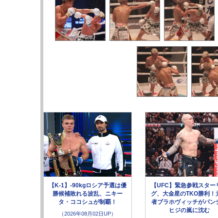
【K-1】-90kgロシア予選は優
【UFC】緊急参戦スター
勝候補敗れる波乱、ニキー
グ、大金星のTKO勝利！
タ・ココシュが制覇！
者ブラホヴィッチがパン
ヒジの嵐に沈む
（2026年08月02日UP）