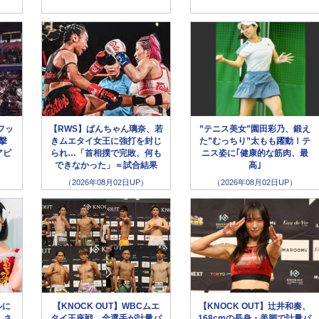
フッ
【RWS】ぱんちゃん璃奈、若
”テニス美女”園田彩乃、鍛え
撃
きムエタイ女王に強打を封じ
た”むっちり”太もも躍動！テ
アピ
られ…「首相撲で完敗、何も
ニス姿に｢健康的な筋肉、最
できなかった」＝試合結果
高｣
（2026年08月02日UP）
（2026年08月02日UP）
ルに
【KNOCK OUT】WBCムエ
【KNOCK OUT】辻井和奏、
、さ
タイ王座戦、全選手が計量パ
168cmの長身・美脚で計量パ