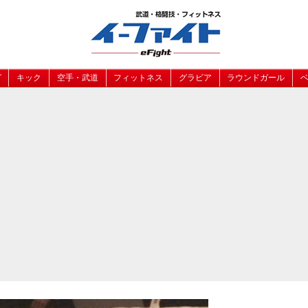
グ
キック
空手・武道
フィットネス
グラビア
ラウンドガール