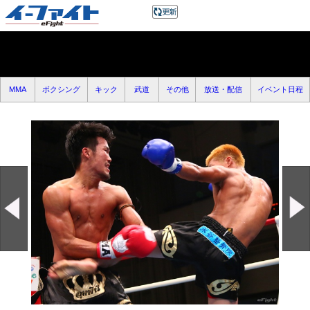
MMA
ボクシング
キック
武道
その他
放送・配信
イベント日程