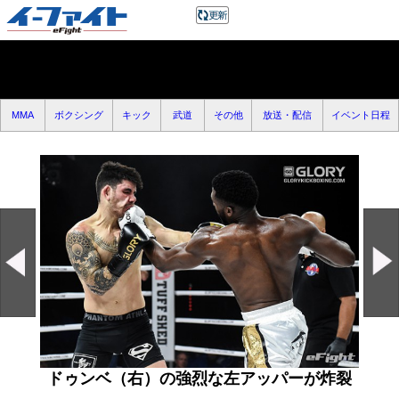
MMA
ボクシング
キック
武道
その他
放送・配信
イベント日程
ドゥンベ（右）の強烈な左アッパーが炸裂