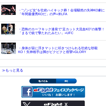
・“ゾンビ女”を壮絶ハイキック葬！会場騒然の失神KO劇に
「年間最優秀KOだ」の声=米LFA
・恐怖のカーフキック連発で“足カット大流血KO”の衝撃！
「まるで銃で撃たれたみたい」=UFC
・身体が宙に浮きマットに叩きつけられる壮絶な秒殺
KO！失神相手は脚がピクピクと痙攣=GLORY
≫もっと見る
モバイル
PC