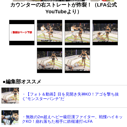
カウンターの右ストレートが炸裂！（LFA公式
YouTubeより）
●編集部オススメ
・【フォト＆動画】目を見開き失神KO！アゴを撃ち抜
く“モンスターパンチ”だ
・無敗の2m超えヘビー級巨漢ファイター、戦慄ハイキッ
クKO！崩れ落ちた相手に鉄槌連打=LFA