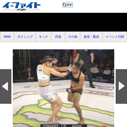
MMA
ボクシング
キック
武道
その他
放送・配信
イベント日程