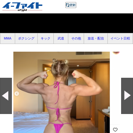
MMA
ボクシング
キック
武道
その他
放送・配信
イベント日程