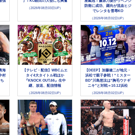
最強
了！KO続出の大会にも興奮
座戴冠！藤原乃愛がリベンジ
防衛に成功、羅向が流血ヒジ
（2026年08月03日UP）
でレンタを雪辱KO
（2026年08月02日UP）
勇海
【テレビ・配信】WBCムエ
【DEEP】加藤健二が地元・
中村
タイ4大タイトル戦ほか
浜松で親子参戦！“ミスター
勝ち
『KNOCK OUT.66』生中
BD”川島悠汰は“胸毛ウナギ
継、放送、配信情報
ニキ”と対戦＝10.12浜松
（2026年08月02日UP）
（2026年08月02日UP）