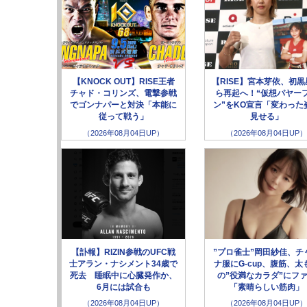
【KNOCK OUT】RISE王者
【RISE】宮本芽依、初黒
チャド・コリンズ、電撃参戦
ら再起へ！“仮想パヤー
でゴンナパーと対決「本能に
ン”をKO宣言「変わった
従って戦う」
見せる」
（2026年08月04日UP）
（2026年08月04日UP）
【訃報】RIZIN参戦のUFC戦
”プロ雀士”岡田紗佳、チ
士アラン・ナシメント34歳で
ナ服にG-cup、腹筋、太
死去 睡眠中に心臓発作か、
の”役満なカラダ”にフ
6月には試合も
「素晴らしい筋肉」
（2026年08月04日UP）
（2026年08月04日UP）