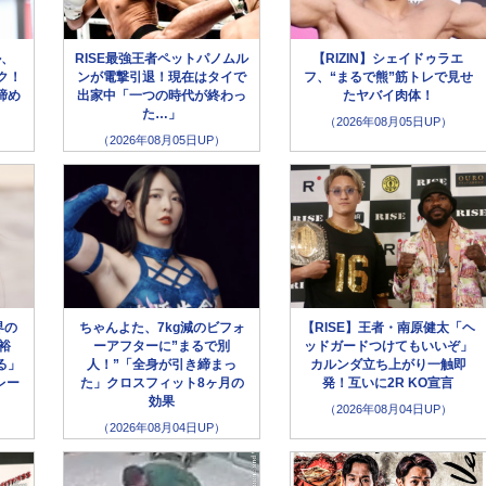
ル、
RISE最強王者ペットパノムル
【RIZIN】シェイドゥラエ
ク！
ンが電撃引退！現在はタイで
フ、“まるで熊”筋トレで見せ
締め
出家中「一つの時代が終わっ
たヤバイ肉体！
た…」
（2026年08月05日UP）
（2026年08月05日UP）
界の
ちゃんよた、7kg減のビフォ
【RISE】王者・南原健太「ヘ
裕
ーアフターに”まるで別
ッドガードつけてもいいぞ」
る」
人！”「全身が引き締まっ
カルンダ立ち上がり一触即
レー
た」クロスフィット8ヶ月の
発！互いに2R KO宣言
効果
（2026年08月04日UP）
（2026年08月04日UP）