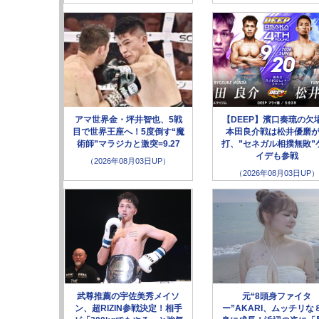
アマ世界金・坪井智也、5戦
【DEEP】濱口奏琉の欠
目で世界王座へ！5度倒す“魔
本田良介戦は松井優磨
術師”マラジカと激突=9.27
打、”セネガル相撲無敗”
イデも参戦
（2026年08月03日UP）
（2026年08月03日UP）
武尊推薦の宇佐美秀メイソ
元“8頭身ファイタ
ン、超RIZIN参戦決定！相手
ー”AKARI、ムッチリな