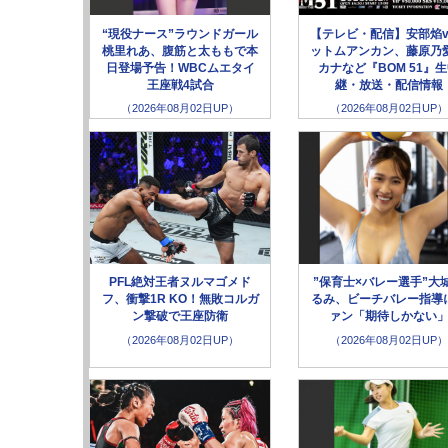
“現役ナース”ラウンドガール
【テレビ・配信】安部焰v
桃里れあ、腹筋と太ももで本
ットムアンカン、藤原乃愛
日登場予告！WBCムエタイ
カナなど『BOM 51』
王座戦4試合
継・放送・配信情報
（2026年08月02日UP）
（2026年08月02日UP）
PFL絶対王者ヌルマゴメド
”保育士×バレー選手”大
フ、衝撃1R KO！無敗コルガ
るみ、ビーチバレー指導
ン撃破で王座防衛
ァン「期待しかない
（2026年08月02日UP）
（2026年08月02日UP）