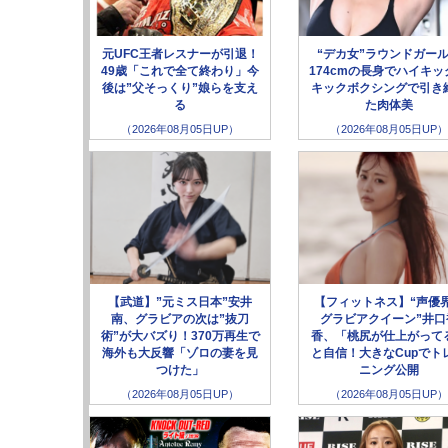
元UFC王者レスナーが引退！
“デカ女”ラウンドガー
49歳「これで全て終わり」今
174cmの長身でハイキッ
後は”父そっくり”娘らを支え
キックボクシングで引き
る
た肉体美
（2026年08月05日UP）
（2026年08月05日UP）
【武道】”元ミス日本”安井
【フィットネス】“声優
南、グラビアの次は”抜刀
グラビアクイーン”井口
術”が大バズり！370万再生で
香、「桃尻が仕上がって
海外も大反響「ゾロの妻を見
と自信！大きなCupでト
つけた」
ニング公開
（2026年08月05日UP）
（2026年08月05日UP）