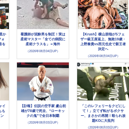
星か
看護師が泥酔男を制圧！実は
【Krush】横山朋哉がSフェ
フォ
柔術マスター「全ての病院に
ザー級王座返上、無敗19歳・
姿を
柔術クラスを」＝海外
上野奏貴vs西元也史で新王者
決定へ
（2026年08月04日UP）
（2026年08月04日UP）
ャイ
【訃報】伝説の空手家 盧山初
「このレフェリーをクビにし
もも
雄が78歳で死去、“ローキッ
て！」立てず転がるボクサ
ァン
クの鬼”で全日本制覇
ー、まさかの再開！殴られ放
題KOに大批判
（2026年08月03日UP）
（2026年08月03日UP）