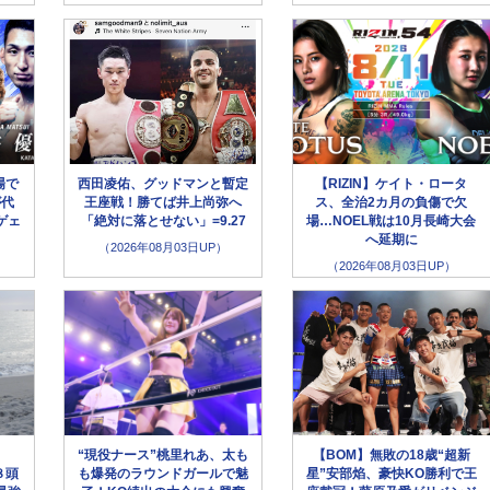
場で
西田凌佑、グッドマンと暫定
【RIZIN】ケイト・ロータ
が代
王座戦！勝てば井上尚弥へ
ス、全治2カ月の負傷で欠
ゲェ
「絶対に落とせない」=9.27
場…NOEL戦は10月長崎大会
へ延期に
（2026年08月03日UP）
（2026年08月03日UP）
“現役ナース”桃里れあ、太も
【BOM】無敗の18歳“超新
８頭
も爆発のラウンドガールで魅
星”安部焰、豪快KO勝利で王