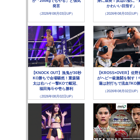
が「200kgでもやる」と強気
身に成長！浜辺の姿に「
発言
かわいい目指す」
（2026年08月03日UP）
（2026年08月03日UP）
【KNOCK OUT】漁鬼が30秒
【KROSS×OVER】佐野
KO勝ちで会場騒然！重森陽
がヘビー級激闘を制す！
太は右ハイ一撃KOで戴冠、
蓮は肘打ちで流血TKO
福田海斗や壱ら勝利
（2026年08月02日UP）
（2026年08月02日UP）