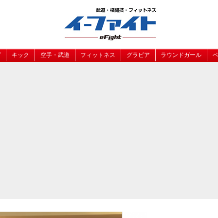
グ
キック
空手・武道
フィットネス
グラビア
ラウンドガール