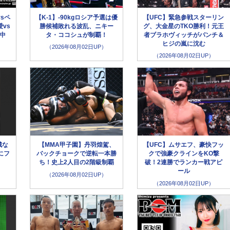
sペ
【K-1】-90kgロシア予選は優
【UFC】緊急参戦スターリン
vs
勝候補敗れる波乱、ニキー
グ、大金星のTKO勝利！元王
生中
タ・ココシュが制覇！
者ブラホヴィッチがパンチ＆
ヒジの嵐に沈む
（2026年08月02日UP）
（2026年08月02日UP）
城な
【MMA甲子園】丹羽煌駕、
【UFC】ムサエフ、豪快フッ
にフ
バックチョークで逆転一本勝
クで強豪クラインをKO撃
」
ち！史上2人目の2階級制覇
破！2連勝でランカー戦アピ
ール
（2026年08月02日UP）
（2026年08月02日UP）