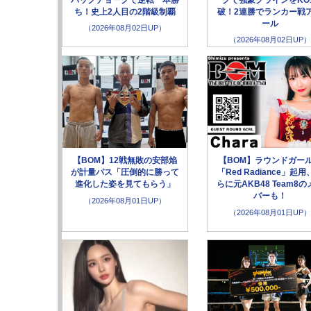
ち！史上2人目の2階級制覇
破！2連勝でランカー戦
ール
（2026年08月02日UP）
（2026年08月02日UP）
【BOM】12戦無敗の安部焰
【BOM】ラウンドガー
が計量パス「圧倒的に勝って
「Red Radiance」起用
進化した姿を見てもらう」
らに元AKB48 Team8の
バーも！
（2026年08月01日UP）
（2026年08月01日UP）