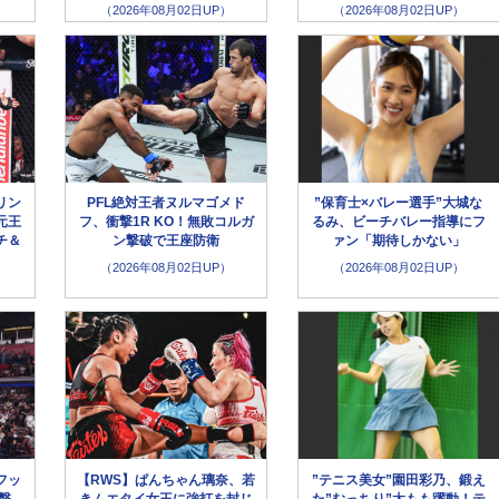
（2026年08月02日UP）
（2026年08月02日UP）
リン
PFL絶対王者ヌルマゴメド
”保育士×バレー選手”大城な
元王
フ、衝撃1R KO！無敗コルガ
るみ、ビーチバレー指導にフ
チ＆
ン撃破で王座防衛
ァン「期待しかない」
（2026年08月02日UP）
（2026年08月02日UP）
フッ
【RWS】ぱんちゃん璃奈、若
”テニス美女”園田彩乃、鍛え
撃
きムエタイ女王に強打を封じ
た”むっちり”太もも躍動！テ