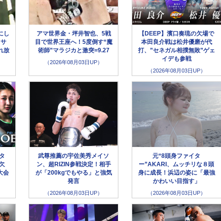
にし
アマ世界金・坪井智也、5戦
【DEEP】濱口奏琉の欠場で
クサ
目で世界王座へ！5度倒す“魔
本田良介戦は松井優磨が代
れ放
術師”マラジカと激突=9.27
打、”セネガル相撲無敗”ゲェ
イデも参戦
（2026年08月03日UP）
（2026年08月03日UP）
ータ
武尊推薦の宇佐美秀メイソ
元“8頭身ファイタ
欠
ン、超RIZIN参戦決定！相手
ー”AKARI、ムッチリな８頭
大会
が「200kgでもやる」と強気
身に成長！浜辺の姿に「最強
発言
かわいい目指す」
（2026年08月03日UP）
（2026年08月03日UP）