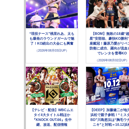
“現役ナース”桃里れあ、太も
【BOM】無敗の18歳“
も爆発のラウンドガールで魅
星”安部焰、豪快KO勝利
了！KO続出の大会にも興奮
座戴冠！藤原乃愛がリベ
防衛に成功、羅向が流血
（2026年08月03日UP）
でレンタを雪辱KO
（2026年08月02日UP）
【テレビ・配信】WBCムエ
【DEEP】加藤健二が地
タイ4大タイトル戦ほか
浜松で親子参戦！“ミス
『KNOCK OUT.66』生中
BD”川島悠汰は“胸毛ウ
継、放送、配信情報
ニキ”と対戦＝10.12浜