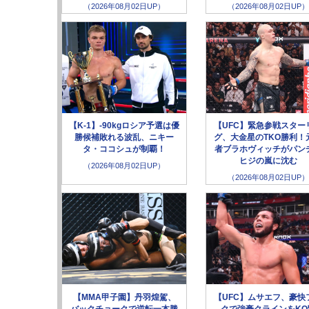
（2026年08月02日UP）
（2026年08月02日UP）
【K-1】-90kgロシア予選は優
【UFC】緊急参戦スター
勝候補敗れる波乱、ニキー
グ、大金星のTKO勝利！
タ・ココシュが制覇！
者ブラホヴィッチがパン
ヒジの嵐に沈む
（2026年08月02日UP）
（2026年08月02日UP）
【MMA甲子園】丹羽煌駕、
【UFC】ムサエフ、豪快
バックチョークで逆転一本勝
クで強豪クラインをKO