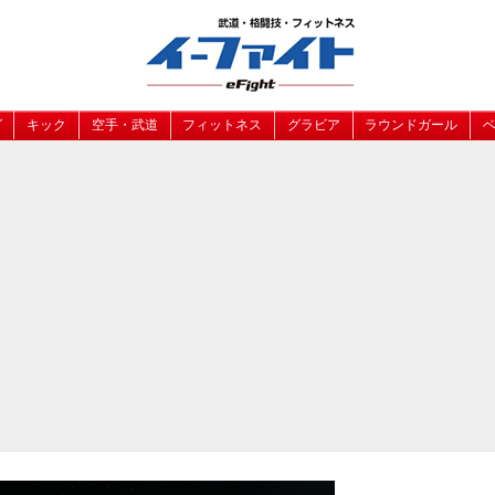
グ
キック
空手・武道
フィットネス
グラビア
ラウンドガール