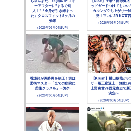
ちゃんよた、7kg減のビフォ
【RISE】王者・南原健太
ーアフターに”まるで別
ッドガードつけてもいい
人！”「全身が引き締まっ
カルンダ立ち上がり一
た」クロスフィット8ヶ月の
発！互いに2R KO宣
効果
（2026年08月04日UP）
（2026年08月04日UP）
看護師が泥酔男を制圧！実は
【Krush】横山朋哉がS
柔術マスター「全ての病院に
ザー級王座返上、無敗19
柔術クラスを」＝海外
上野奏貴vs西元也史で新
決定へ
（2026年08月04日UP）
（2026年08月04日UP）