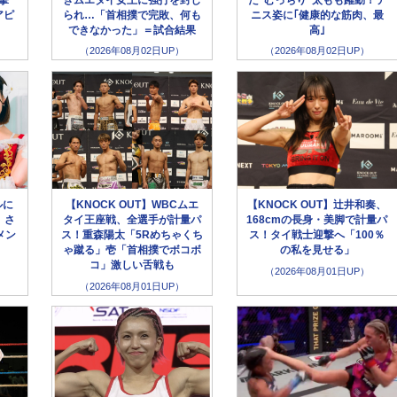
アピ
られ…「首相撲で完敗、何も
ニス姿に｢健康的な筋肉、最
できなかった」＝試合結果
高｣
（2026年08月02日UP）
（2026年08月02日UP）
ルに
【KNOCK OUT】WBCムエ
【KNOCK OUT】辻井和奏、
、さ
タイ王座戦、全選手が計量パ
168cmの長身・美脚で計量パ
メン
ス！重森陽太「5Rめちゃくち
ス！タイ戦士迎撃へ「100％
ゃ蹴る」壱「首相撲でボコボ
の私を見せる」
コ」激しい舌戦も
（2026年08月01日UP）
（2026年08月01日UP）