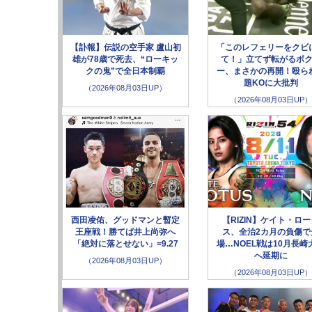
【訃報】伝説の空手家 盧山初
「このレフェリーをクビ
雄が78歳で死去、“ローキッ
て！」立てず転がるボ
クの鬼”で全日本制覇
ー、まさかの再開！殴ら
題KOに大批判
（2026年08月03日UP）
（2026年08月03日UP）
西田凌佑、グッドマンと暫定
【RIZIN】ケイト・ロ
王座戦！勝てば井上尚弥へ
ス、全治2カ月の負傷で
「絶対に落とせない」=9.27
場…NOEL戦は10月長崎
へ延期に
（2026年08月03日UP）
（2026年08月03日UP）