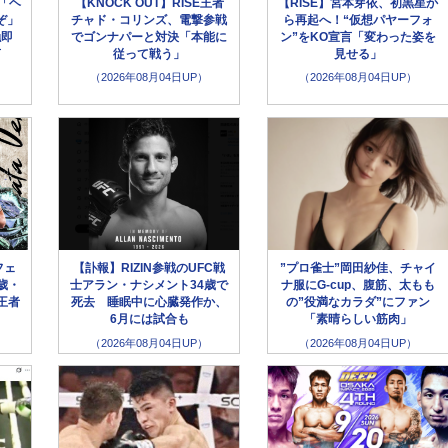
「ヘ
【KNOCK OUT】RISE王者
【RISE】宮本芽依、初黒星か
ぞ」
チャド・コリンズ、電撃参戦
ら再起へ！“仮想パヤーフォ
触即
でゴンナパーと対決「本能に
ン”をKO宣言「変わった姿を
言
従って戦う」
見せる」
（2026年08月04日UP）
（2026年08月04日UP）
フェ
【訃報】RIZIN参戦のUFC戦
”プロ雀士”岡田紗佳、チャイ
歳・
士アラン・ナシメント34歳で
ナ服にG-cup、腹筋、太もも
王者
死去 睡眠中に心臓発作か、
の”役満なカラダ”にファン
6月には試合も
「素晴らしい筋肉」
（2026年08月04日UP）
（2026年08月04日UP）