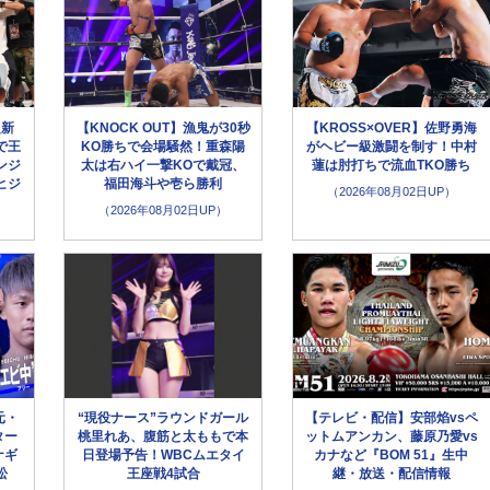
超新
【KNOCK OUT】漁鬼が30秒
【KROSS×OVER】佐野勇海
で王
KO勝ちで会場騒然！重森陽
がヘビー級激闘を制す！中村
ンジ
太は右ハイ一撃KOで戴冠、
蓮は肘打ちで流血TKO勝ち
ヒジ
福田海斗や壱ら勝利
（2026年08月02日UP）
（2026年08月02日UP）
元・
“現役ナース”ラウンドガール
【テレビ・配信】安部焰vsペ
ター
桃里れあ、腹筋と太ももで本
ットムアンカン、藤原乃愛vs
ナギ
日登場予告！WBCムエタイ
カナなど『BOM 51』生中
松
王座戦4試合
継・放送・配信情報