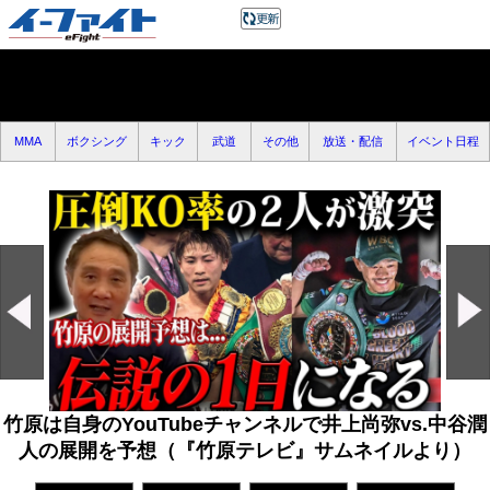
MMA
ボクシング
キック
武道
その他
放送・配信
イベント日程
竹原は自身のYouTubeチャンネルで井上尚弥vs.中谷潤
人の展開を予想（『竹原テレビ』サムネイルより）