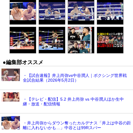
●編集部オススメ
・【試合速報】井上尚弥vs中谷潤人｜ボクシング世界戦
全試合結果（2026年5月2日）
・【テレビ・配信】5.2 井上尚弥 vs 中谷潤人ほか生中
継・放送・配信情報
・井上尚弥からダウン奪ったカルデナス「井上は中谷の距
離に入れないかも…」中谷とは99Rスパー