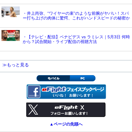
・井上尚弥、“ワイヤーの束”のような前腕がヤバい！スパ
ー打ち上げの肉体に驚愕、これがハンドスピードの秘密か
・【テレビ・配信】ベナビデス vs ラミレス｜5月3日 何時
から？試合開始・ライブ配信の視聴方法
≫もっと見る
モバイル
PC
▲ページの先頭へ