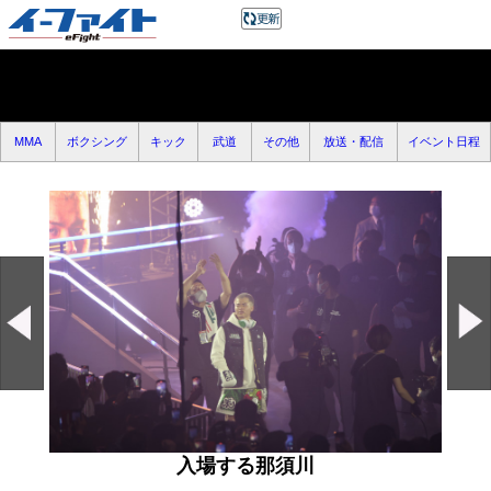
MMA
ボクシング
キック
武道
その他
放送・配信
イベント日程
入場する那須川