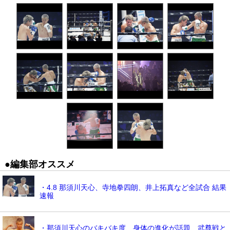
●編集部オススメ
・4.8 那須川天心、寺地拳四朗、井上拓真など全試合 結果
速報
・那須川天心のバキバキ度、身体の進化が話題、武尊戦と