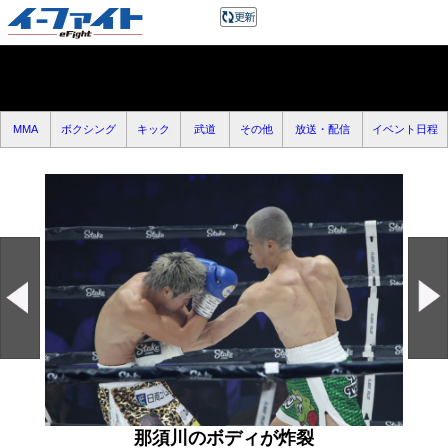
MMA
ボクシング
キック
武道
その他
放送・配信
イベント日程
那須川のボディが炸裂