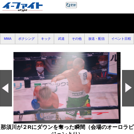
MMA
ボクシング
キック
武道
その他
放送・配信
イベント日程
那須川が２Rにダウンを奪った瞬間（会場のオーロラビ