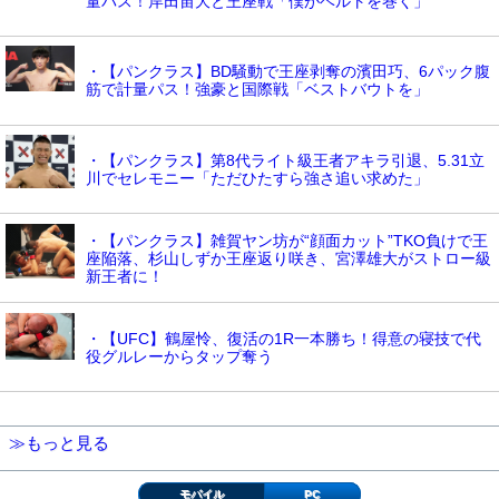
量パス！岸田宙大と王座戦「僕がベルトを巻く」
・【パンクラス】BD騒動で王座剥奪の濱田巧、6パック腹
筋で計量パス！強豪と国際戦「ベストバウトを」
・【パンクラス】第8代ライト級王者アキラ引退、5.31立
川でセレモニー「ただひたすら強さ追い求めた」
・【パンクラス】雑賀ヤン坊が“顔面カット”TKO負けで王
座陥落、杉山しずか王座返り咲き、宮澤雄大がストロー級
新王者に！
・【UFC】鶴屋怜、復活の1R一本勝ち！得意の寝技で代
役グルレーからタップ奪う
≫もっと見る
モバイル
PC