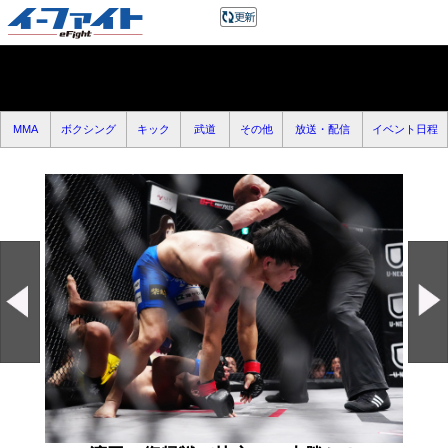
MMA
ボクシング
キック
武道
その他
放送・配信
イベント日程