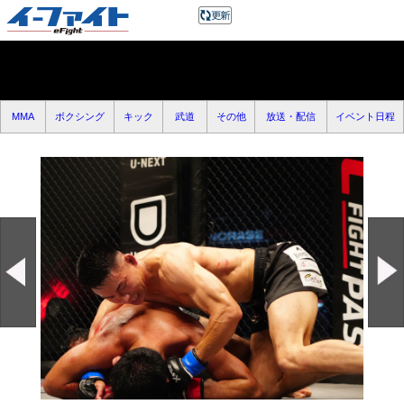
MMA
ボクシング
キック
武道
その他
放送・配信
イベント日程