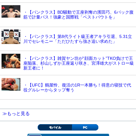
・【パンクラス】BD騒動で王座剥奪の濱田巧、6パック腹
筋で計量パス！強豪と国際戦「ベストバウトを」
・【パンクラス】第8代ライト級王者アキラ引退、5.31立
川でセレモニー「ただひたすら強さ追い求めた」
・【パンクラス】雑賀ヤン坊が“顔面カット”TKO負けで王
座陥落、杉山しずか王座返り咲き、宮澤雄大がストロー級
新王者に！
・【UFC】鶴屋怜、復活の1R一本勝ち！得意の寝技で代
役グルレーからタップ奪う
≫もっと見る
モバイル
PC