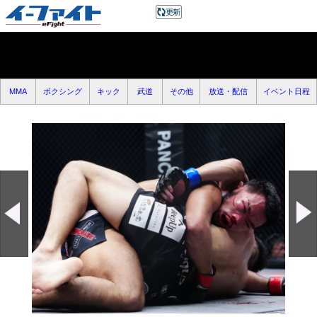
MMA
ボクシング
キック
武道
その他
放送・配信
イベント日程