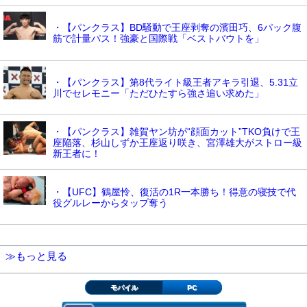
・【パンクラス】BD騒動で王座剥奪の濱田巧、6パック腹
筋で計量パス！強豪と国際戦「ベストバウトを」
・【パンクラス】第8代ライト級王者アキラ引退、5.31立
川でセレモニー「ただひたすら強さ追い求めた」
・【パンクラス】雑賀ヤン坊が“顔面カット”TKO負けで王
座陥落、杉山しずか王座返り咲き、宮澤雄大がストロー級
新王者に！
・【UFC】鶴屋怜、復活の1R一本勝ち！得意の寝技で代
役グルレーからタップ奪う
≫もっと見る
モバイル
PC