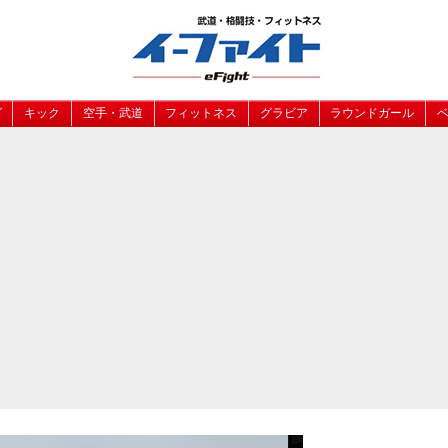
グ
キック
空手・武道
フィットネス
グラビア
ラウンドガール