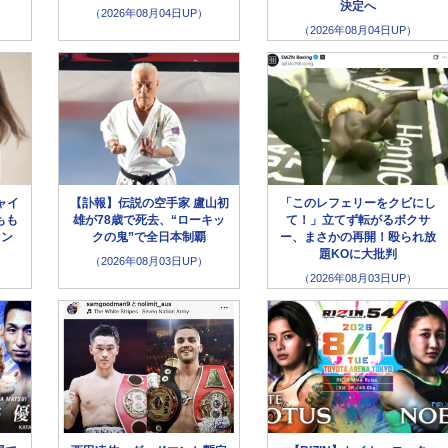
決定へ
（2026年08月04日UP）
（2026年08月04日UP）
ャイ
【訃報】伝説の空手家 盧山初
「このレフェリーをクビにし
もも
雄が78歳で死去、“ローキッ
て！」立てず転がるボクサ
ァン
クの鬼”で全日本制覇
ー、まさかの再開！殴られ放
題KOに大批判
（2026年08月03日UP）
（2026年08月03日UP）