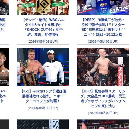
勇海
【テレビ・配信】WBCムエ
【DEEP】加藤健二が地元・
中村
タイ4大タイトル戦ほか
浜松で親子参戦！“ミスター
勝ち
『KNOCK OUT.66』生中
BD”川島悠汰は“胸毛ウナギ
継、放送、配信情報
ニキ”と対戦＝10.12浜松
（2026年08月02日UP）
（2026年08月02日UP）
sペ
【K-1】-90kgロシア予選は優
【UFC】緊急参戦スターリン
vs
勝候補敗れる波乱、ニキー
グ、大金星のTKO勝利！元王
生中
タ・ココシュが制覇！
者ブラホヴィッチがパンチ＆
ヒジの嵐に沈む
（2026年08月02日UP）
（2026年08月02日UP）