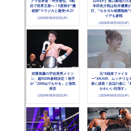
アマ世界金・坪井智也、5戦
【DEEP】濱口奏琉の欠
目で世界王座へ！5度倒す“魔
本田良介戦は松井優磨
術師”マラジカと激突=9.27
打、”セネガル相撲無敗”
イデも参戦
（2026年08月03日UP）
（2026年08月03日UP）
武尊推薦の宇佐美秀メイソ
元“8頭身ファイタ
ン、超RIZIN参戦決定！相手
ー”AKARI、ムッチリな
が「200kgでもやる」と強気
身に成長！浜辺の姿に「
発言
かわいい目指す」
（2026年08月03日UP）
（2026年08月03日UP）