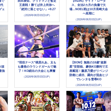
場で
西田凌佑、グッドマンと暫定
【RIZIN】ケイト・ロータ
が代
王座戦！勝てば井上尚弥へ
ス、全治2カ月の負傷で欠
ゲェ
「絶対に落とせない」=9.27
場…NOEL戦は10月長崎大会
へ延期に
（2026年08月03日UP）
（2026年08月03日UP）
“現役ナース”桃里れあ、太も
【BOM】無敗の18歳“超新
８頭
も爆発のラウンドガールで魅
星”安部焰、豪快KO勝利で王
最強
了！KO続出の大会にも興奮
座戴冠！藤原乃愛がリベンジ
防衛に成功、羅向が流血ヒジ
（2026年08月03日UP）
でレンタを雪辱KO
（2026年08月02日UP）