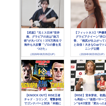
【武道】”元ミス日本”安井
【フィットネス】“声優
南、グラビアの次は”抜刀
グラビアクイーン”井口
術”が大バズり！370万再生で
香、「桃尻が仕上がって
海外も大反響「ゾロの妻を見
と自信！大きなCupでト
つけた」
ニング公開
（2026年08月05日UP）
（2026年08月05日UP）
【KNOCK OUT】RISE王者
【RISE】宮本芽依、初黒
チャド・コリンズ、電撃参戦
ら再起へ！“仮想パヤー
でゴンナパーと対決「本能に
ン”をKO宣言「変わった