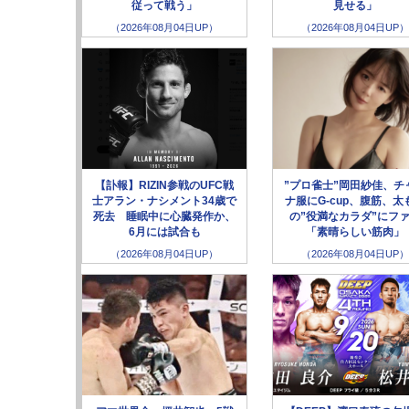
従って戦う」
見せる」
（2026年08月04日UP）
（2026年08月04日UP）
【訃報】RIZIN参戦のUFC戦
”プロ雀士”岡田紗佳、チ
士アラン・ナシメント34歳で
ナ服にG-cup、腹筋、太
死去 睡眠中に心臓発作か、
の”役満なカラダ”にフ
6月には試合も
「素晴らしい筋肉」
（2026年08月04日UP）
（2026年08月04日UP）