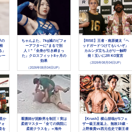
界の
ちゃんよた、7kg減のビフォ
【RISE】王者・南原健太「ヘ
裕
ーアフターに”まるで別
ッドガードつけてもいいぞ」
る」
人！”「全身が引き締まっ
カルンダ立ち上がり一触即
レー
た」クロスフィット8ヶ月の
発！互いに2R KO宣言
効果
（2026年08月04日UP）
（2026年08月04日UP）
星か
看護師が泥酔男を制圧！実は
【Krush】横山朋哉がSフェ
フォ
柔術マスター「全ての病院に
ザー級王座返上、無敗19歳・
姿を
柔術クラスを」＝海外
上野奏貴vs西元也史で新王者