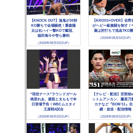
【KNOCK OUT】漁鬼が30秒
【KROSS×OVER】佐野
KO勝ちで会場騒然！重森陽
がヘビー級激闘を制す！
太は右ハイ一撃KOで戴冠、
蓮は肘打ちで流血TKO
福田海斗や壱ら勝利
（2026年08月02日UP）
（2026年08月02日UP）
“現役ナース”ラウンドガール
【テレビ・配信】安部焰v
桃里れあ、腹筋と太ももで本
ットムアンカン、藤原乃愛
日登場予告！WBCムエタイ
カナなど『BOM 51』
王座戦4試合
継・放送・配信情報
（2026年08月02日UP）
（2026年08月02日UP）