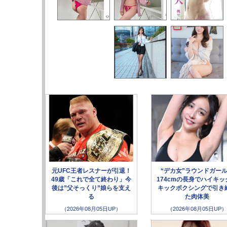
元UFC王者レスナーが引退！
“デカ女”ラウンドガー
49歳「これで全て終わり」今
174cmの長身でハイキッ
後は”父そっくり”娘らを支え
キックボクシングで引き
る
た肉体美
（2026年08月05日UP）
（2026年08月05日UP）