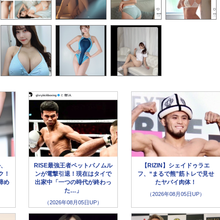
ル、
RISE最強王者ペットパノムル
【RIZIN】シェイドゥラエ
ク！
ンが電撃引退！現在はタイで
フ、“まるで熊”筋トレで見せ
締め
出家中「一つの時代が終わっ
たヤバイ肉体！
た…」
（2026年08月05日UP）
（2026年08月05日UP）