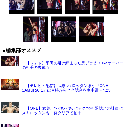
●編集部オススメ
・【フォト】平田の引き締まった黒ブラ姿！1kgオーバー
の相手の肉体も
・【テレビ・配信】武尊 vs ロッタンほか『ONE
SAMURAI 1』は何時から？全試合を生中継＝4.29
・【ONE】武尊、“バキバキ6パック”で引退試合の計量パ
ス！ロッタンも一発クリアで拍手