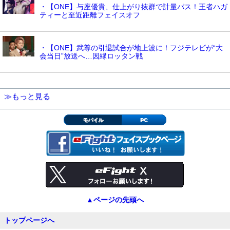
・【ONE】与座優貴、仕上がり抜群で計量パス！王者ハガ
ティーと至近距離フェイスオフ
・【ONE】武尊の引退試合が地上波に！フジテレビが“大
会当日”放送へ…因縁ロッタン戦
≫もっと見る
モバイル
PC
▲ページの先頭へ
トップページへ