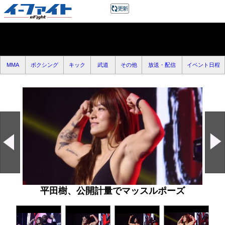
MMA
ボクシング
キック
武道
その他
放送・配信
イベント日程
平田樹、公開計量でマッスルポーズ