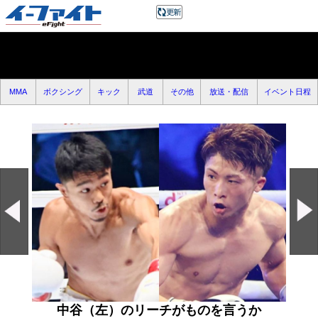
MMA
ボクシング
キック
武道
その他
放送・配信
イベント日程
中谷（左）のリーチがものを言うか