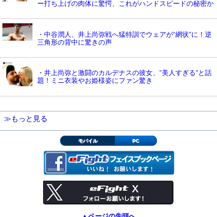
ー打ち上げの肉体に驚愕、これがハンドスピードの秘密か
・中谷潤人、井上尚弥戦へ猛特訓でウェアが“網状”に！逆
三角形の背中に驚きの声
・井上尚弥と激闘のカルデナスの彼女、”美人すぎる”と話
題！ミニ衣装やお姫様姿にファン驚き
≫もっと見る
モバイル
PC
▲ページの先頭へ