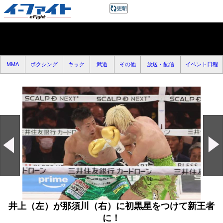
MMA
ボクシング
キック
武道
その他
放送・配信
イベント日程
井上（左）が那須川（右）に初黒星をつけて新王者
に！