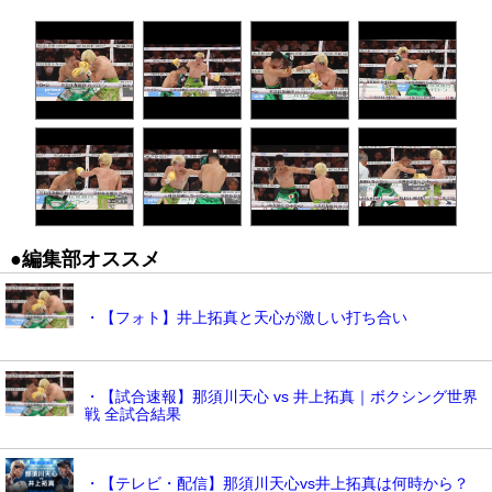
●編集部オススメ
・【フォト】井上拓真と天心が激しい打ち合い
・【試合速報】那須川天心 vs 井上拓真｜ボクシング世界
戦 全試合結果
・【テレビ・配信】那須川天心vs井上拓真は何時から？