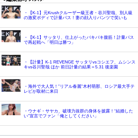
・【K-1】元Krushクルーザー級王者・谷川聖哉、別人級
の激変ボディで計量パス！妻の顔入りパンツで笑いも
・【K-1】サッタリ、仕上がったバキバキ腹筋！計量パス
で再起戦へ「明日は勝つ」
・【計量】K-1 REVENGE サッタリvsコシエフ、ムシンス
キvs谷川聖哉 ほか 前日計量の結果＝5.31 後楽園
・海外で大人気！”リアル春麗”木村萌那、ロシア最大手テ
レビが取材に来日
・ウナギ・サヤカ、破壊力抜群の身体を披露！“結婚した
い”宣言でファン「俺としてください」