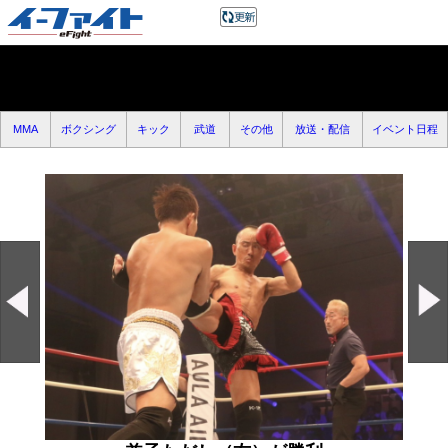
MMA
ボクシング
キック
武道
その他
放送・配信
イベント日程