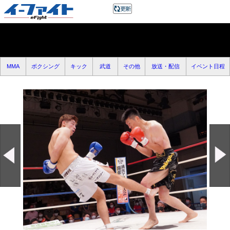
MMA
ボクシング
キック
武道
その他
放送・配信
イベント日程