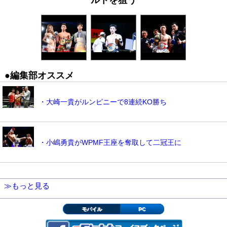
●編集部オススメ
・大崎一貴がルンピニーで8連続KO勝ち
・小嶋勇貴がWPMF王座を奪取して二冠王に
≫もっと見る
モバイル
PC