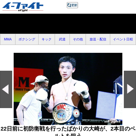
MMA
ボクシング
キック
武道
その他
放送・配信
イベント日程
22日前に初防衛戦を行ったばかりの大崎が、2本目のベ
ルトを狙う