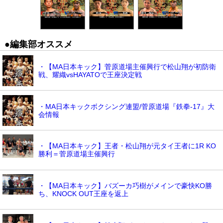
●編集部オススメ
・【MA日本キック】菅原道場主催興行で松山翔が初防衛
戦、耀織vsHAYATOで王座決定戦
・MA日本キックボクシング連盟/菅原道場『鉄拳-17』大
会情報
・【MA日本キック】王者・松山翔が元タイ王者に1R KO
勝利＝菅原道場主催興行
・【MA日本キック】バズーカ巧樹がメインで豪快KO勝
ち、KNOCK OUT王座を返上