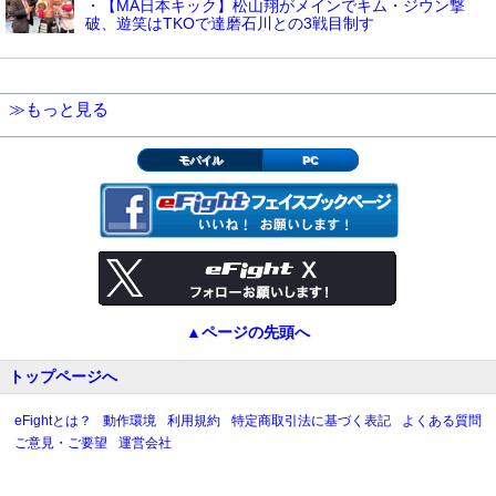
・【MA日本キック】松山翔がメインでキム・ジウン撃
破、遊笑はTKOで達磨石川との3戦目制す
≫もっと見る
モバイル
PC
▲ページの先頭へ
トップページへ
eFightとは？
動作環境
利用規約
特定商取引法に基づく表記
よくある質問
ご意見・ご要望
運営会社