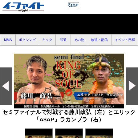
MMA
ボクシング
キック
武道
その他
放送・配信
イベント日程
セミファイナルで対戦する藤川政弘（左）とエリック
「A$AP」ラカンブラ（右）