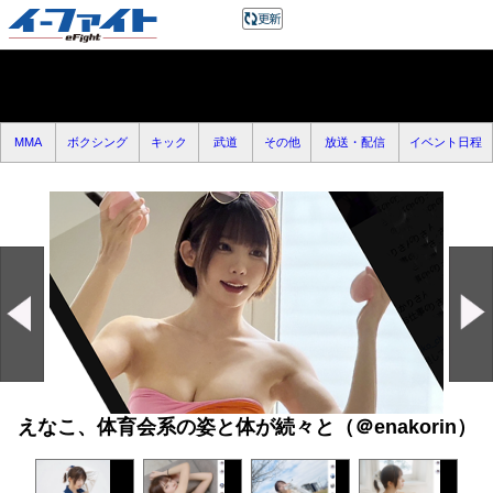
MMA
ボクシング
キック
武道
その他
放送・配信
イベント日程
えなこ、体育会系の姿と体が続々と（＠enakorin）