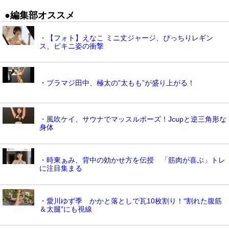
●編集部オススメ
・【フォト】えなこ ミニ丈ジャージ、ぴっちりレギン
ス、ビキニ姿の衝撃
・ブラマジ田中、極太の”太もも”が盛り上がる！
・風吹ケイ、サウナでマッスルポーズ！Jcupと逆三角形な
身体
・時東ぁみ、背中の効かせ方を伝授 「筋肉が喜ぶ」トレ
に注目集まる
・愛川ゆず季 かかと落としで瓦10枚割り！“割れた腹筋
＆太腿”にも視線