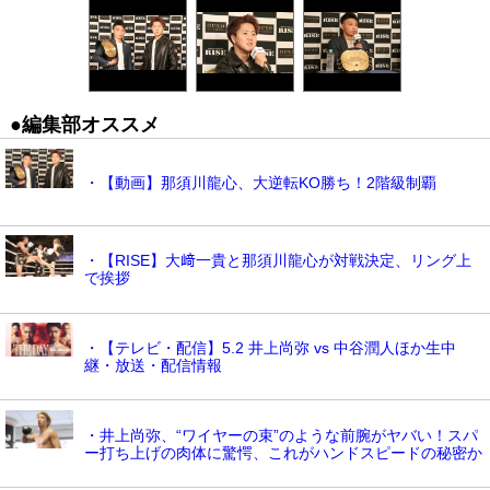
●編集部オススメ
・【動画】那須川龍心、大逆転KO勝ち！2階級制覇
・【RISE】大﨑一貴と那須川龍心が対戦決定、リング上
で挨拶
・【テレビ・配信】5.2 井上尚弥 vs 中谷潤人ほか生中
継・放送・配信情報
・井上尚弥、“ワイヤーの束”のような前腕がヤバい！スパ
ー打ち上げの肉体に驚愕、これがハンドスピードの秘密か