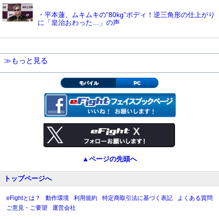
・平本蓮、ムキムキの”80kg”ボディ！逆三角形の仕上がり
に「皇治おわった…」の声
≫もっと見る
モバイル
PC
▲ページの先頭へ
トップページへ
eFightとは？
動作環境
利用規約
特定商取引法に基づく表記
よくある質問
ご意見・ご要望
運営会社