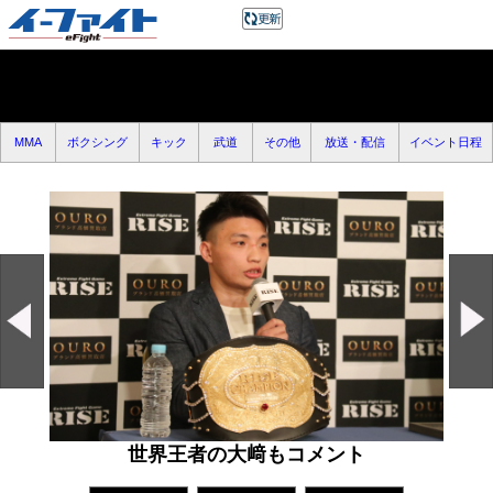
MMA
ボクシング
キック
武道
その他
放送・配信
イベント日程
世界王者の大﨑もコメント