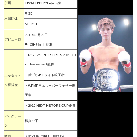
所属
TEAM TEPPEN←尚武会
RISE
出場団体
M-FIGHT
2011年2月20日
デビュー戦
●
【3R判定】将軍
・RISE WORLD SERIES 2019 -61
kg Tournament優勝
・第5代RISEライト級王者
主なタイト
ル獲得歴
・WPMF日本スーパーフェザー級
王者
・2012 NEXT HERORS CUP優勝
バックボー
極真空手
ン
戦績
35戦24勝（9KO）10敗1分