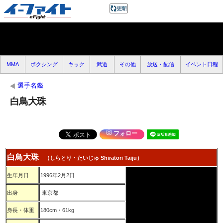
MMA
ボクシング
キック
武道
その他
放送・配信
イベント日程
選手名鑑
白鳥大珠
フォロー
白鳥大珠
（しらとり・たいじゅ Shiratori Taiju）
生年月日
1996年2月2日
出身
東京都
身長・体重
180cm・61kg