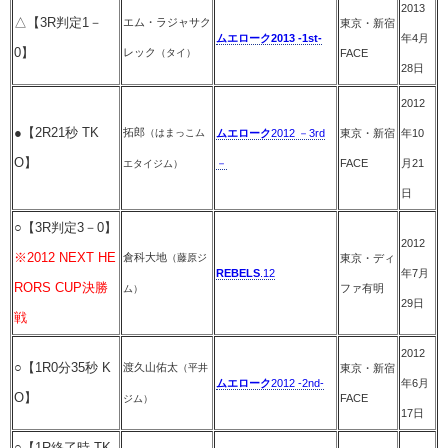
2013
△【3R判定1－
エム・ラジャサク
東京・新宿
ムエローク2013 -1st-
年4月
0】
レック
（タイ）
FACE
28日
2012
●【2R21秒 TK
拓郎
（はまっこム
ムエローク
2012 －3rd
東京・新宿
年10
O】
－
FACE
月21
エタイジム）
日
○【3R判定3－0】
2012
※2012 NEXT HE
倉科大地
（藤原ジ
東京・ディ
REBELS
.12
年7月
RORS CUP決勝
ファ有明
ム）
29日
戦
2012
○【1R0分35秒 K
渡久山佑太
（平井
東京・新宿
ムエローク
2012 -2nd-
年6月
O】
FACE
ジム）
17日
○【1R終了時 TK