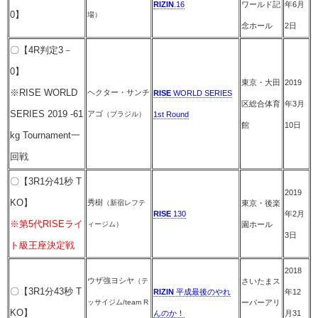
RIZIN
.16
ワールド記
年6月
0】
場）
念ホール
2日
〇【4R判定3－
0】
東京・大田
2019
※RISE WORLD
ヘクター・サンチ
RISE
WORLD SERIES
区総合体育
年3月
SERIES 2019 -61
アゴ
（ブラジル）
1st Round
館
10日
kg Tournament一
回戦
〇【3R1分41秒 T
2019
KO】
秀樹
（新宿レフテ
東京・後楽
RISE
130
年2月
※第5代RISEライ
ィージム）
園ホール
3日
ト級王座決定戦
2018
ウザ強ヨシヤ
（テ
さいたまス
〇【3R1分43秒 T
RIZIN
平成最後のやれ
年12
ッサイジム/team R
ーパーアリ
KO】
んのか！
月31