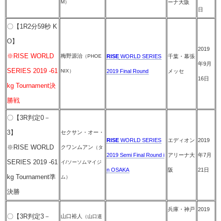
M）
ーナ大阪
日
〇【1R2分59秒 K
O】
2019
※RISE WORLD
梅野源治
（PHOE
RISE
WORLD SERIES
千葉・幕張
年9月
SERIES 2019 -61
NIX）
2019 Final Round
メッセ
16日
kg Tournament決
勝戦
〇【3R判定0－
3】
セクサン・オー・
RISE
WORLD SERIES
エディオン
2019
※RISE WORLD
クワンムアン
（タ
2019 Semi Final Round i
アリーナ大
年7月
SERIES 2019 -61
イ/ソーソムマイジ
n OSAKA
阪
21日
kg Tournament準
ム）
決勝
兵庫・神戸
2019
〇【3R判定3－
山口裕人
（山口道