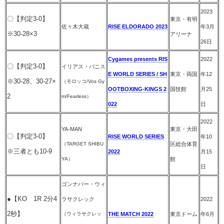
2023
〇【判定3-0】
東京・有明
佐々木大蔵
RISE ELDORADO 2023
年3月
※30-28×3
アリーナ
26日
Cygames presents RIS
2022
〇【判定3-0】
イリアス・バニス
E WORLD SERIES / SH
東京・両国
年12
※30-28、30-27×
（モロッコ/Vos Gy
OOTBOXING-KINGS 2
国技館
月25
2
m/Fearless）
022
日
2022
YA-MAN
東京・大田
〇【判定3-0】
RISE WORLD SERIES
年10
（TARGET SHIBU
区総合体育
※三者とも10-9
2022
月15
YA）
館
日
ゴンナパー・ウィ
●【KO 1R 2分4
ラサクレック
2022
2秒】
（ウィラサクレッ
THE MATCH 2022
東京ドーム
年6月