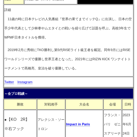
詳細
11歳の時に日本テレビの人気番組『世界の果てまでイッテQ』に出演し、日本の空
手少年代表として少林拳やムエタイとの戦いを繰り広げて話題を呼ぶ。高校3年生で
WPMF日本タイトルを獲得。
2019年2月に秀樹にTKO勝利し第5代RISEライト級王者を戴冠。同年9月にはRISE
ワールドシリーズで優勝し世界王者となった。2021年にはRIZIN KICK ワンナイトト
ーナメントで髙橋亮、皇治を破り優勝している。
Twitter
Instagram
～全プロ戦績～
勝敗
対戦相手
大会名
会場
日時
フランス・
2023
●【KO 2R】
アレクシス・ソー
Impact in Paris
パリ ゼニ
年6月
※右フック
トロン
スアリーナ
24日