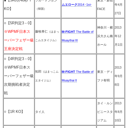
●【3R0分48秒 T
ソル・ドンポン
東京・新宿
ムエローク
2014 -1st-
年4月
KO】
（韓国）
FACE
27日
○【5R判定3－0】
神奈川・横
2013
※WPMF日本ス
藤牧孝仁
（はまっ
M-FIGHT
The Battle of
浜大さん橋
年12
ーパーフェザー級
こムエタイジム）
Muaythai III
ホール
月1日
王座決定戦
○【4R判定3－0】
※WPMF日本ス
2013
拓郎
（はまっこム
M-FIGHT
The Battle of
東京・ディ
ーパーフェザー級
年9月
Muaythai II
ファ有明
エタイジム）
次期挑戦者決定
8日
戦
タイ・ルン
2013
○【1R KO】
タイ人
ピニースタ
年8月
ジアム
10日