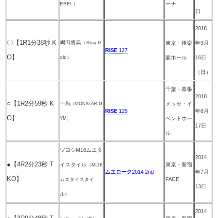
EBEL）
ーナ
日
2018
〇【1R1分38秒 K
嶋田将典
（Stay G
東京・後楽
年9月
RISE
127
O】
old）
園ホール
16日
（日）
千葉・幕張
2018
○【1R2分59秒 K
一馬
メッセ・イ
（
MONSTAR G
RISE
125
年6月
O】
ベントホー
YM
）
17日
ル
ツヨシM16ムエタ
2014
●【4R2分23秒 T
イスタイル
東京・新宿
（M-16
ムエローク
2014 2nd
年7月
KO】
FACE
ムエタイスタイ
13日
ル）
2014