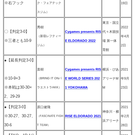
※右フック
ク・フェアテック
19日
スジム）
東京・国立
秀樹
2022
〇【判定3-0】
Cygames presents RIS
代々木競技
（新宿レフティー
年4月
※三者とも10-9
E ELDORADO 2022
場 第一体
ジム）
2日
育館
●【延長判定3-0】
直樹
Cygames presents RIS
横浜・ぴあ
2021
※10-9×3
（BRING IT ONパ
E WORLD SERIES 202
アリーナM
年9月
※本戦は30-30×
ラエストラAKK）
1 YOKOHAMA
M
23日
2、29-29
●【判定3-0】
原口健飛
2021
神奈川・横
※30-27、30-27、
RISE ELDORADO 2021
年
2
月
（FASCINATE FIGH
浜アリーナ
30-6
28
日
T TEAM）