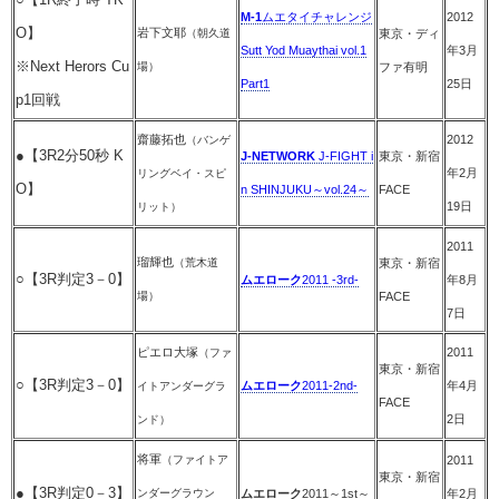
M-1
ムエタイチャレンジ
2012
O】
岩下文耶
（朝久道
東京・ディ
Sutt Yod Muaythai vol.1
年3月
※Next Herors Cu
場）
ファ有明
Part1
25日
p1回戦
齋藤拓也
2012
（バンゲ
●【3R2分50秒 K
J-NETWORK
J-FIGHT i
東京・新宿
年2月
リングベイ・スピ
O】
n SHINJUKU～vol.24～
FACE
19日
リット）
2011
瑠輝也
（荒木道
東京・新宿
○【3R判定3－0】
ムエローク
2011 -3rd-
年8月
場）
FACE
7日
ピエロ大塚
2011
（ファ
東京・新宿
○【3R判定3－0】
ムエローク
2011-2nd-
年4月
イトアンダーグラ
FACE
2日
ンド）
将軍
（ファイトア
2011
東京・新宿
●【3R判定0－3】
ンダーグラウン
ムエローク
2011～1st～
年2月