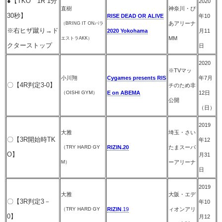
●【TKO 1R 1分
2020
直樹
神奈川・ぴ
30秒】
RISE DEAD OR ALIVE
年10
あアリーナ
（BRING IT ONパラ
※右ヒザ蹴り→ド
2020 Yokohama
月11
MM
エストラAKK）
クターストップ
日
2020
※TVマッ
小川翔
Cygames presents RIS
年7月
〇【4R判定3-0】
チのため非
（OISHI GYM）
E on ABEMA
12日
公開
（日）
2019
大雅
埼玉・さい
〇【3R開始時TK
年12
（TRY HARD GY
RIZIN.20
たまスーパ
O】
月31
M）
ーアリーナ
日
2019
大雅
大阪・エデ
〇【3R判定3－
年10
（TRY HARD GY
RIZIN
.19
ィオンアリ
0】
月12