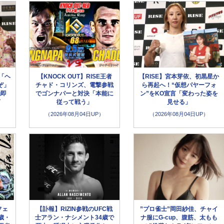
「ヘ
【KNOCK OUT】RISE王者
【RISE】宮本芽依、初黒星か
ぞ」
チャド・コリンズ、電撃参戦
ら再起へ！“仮想パヤーフォ
触即
でゴンナパーと対決「本能に
ン”をKO宣言「変わった姿を
言
従って戦う」
見せる」
（2026年08月04日UP）
（2026年08月04日UP）
フェ
【訃報】RIZIN参戦のUFC戦
”プロ雀士”岡田紗佳、チャイ
歳・
士アラン・ナシメント34歳で
ナ服にG-cup、腹筋、太もも