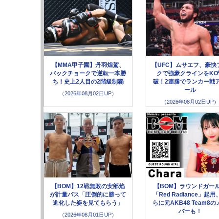
【MMA甲子園】丹羽煌駕、
【UFC】ムサエフ、豪快
バックチョークで逆転一本勝
クで強豪クラインをKO
ち！史上2人目の2階級制覇
破！2連勝でランカー戦
ール
（2026年08月02日UP）
（2026年08月02日UP）
【BOM】12戦無敗の安部焰
【BOM】ラウンドガー
が計量パス「圧倒的に勝って
「Red Radiance」起用
進化した姿を見てもらう」
らに元AKB48 Team8の
バーも！
（2026年08月01日UP）