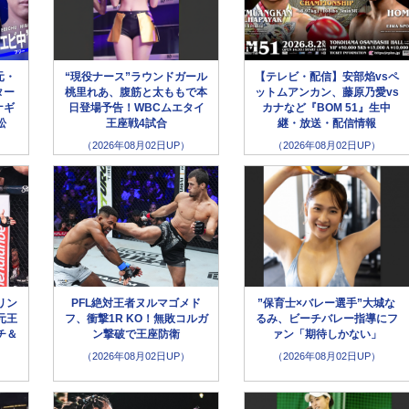
元・
“現役ナース”ラウンドガール
【テレビ・配信】安部焰vsペ
ター
桃里れあ、腹筋と太ももで本
ットムアンカン、藤原乃愛vs
ナギ
日登場予告！WBCムエタイ
カナなど『BOM 51』生中
松
王座戦4試合
継・放送・配信情報
（2026年08月02日UP）
（2026年08月02日UP）
リン
PFL絶対王者ヌルマゴメド
”保育士×バレー選手”大城な
元王
フ、衝撃1R KO！無敗コルガ
るみ、ビーチバレー指導にフ
チ＆
ン撃破で王座防衛
ァン「期待しかない」
（2026年08月02日UP）
（2026年08月02日UP）