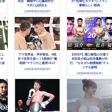
王者
死去 睡眠中に心臓発作か、
の”役満なカラダ”にファン
6月には試合も
「素晴らしい筋肉」
（2026年08月04日UP）
（2026年08月04日UP）
にし
アマ世界金・坪井智也、5戦
【DEEP】濱口奏琉の欠場で
クサ
目で世界王座へ！5度倒す“魔
本田良介戦は松井優磨が代
れ放
術師”マラジカと激突=9.27
打、”セネガル相撲無敗”ゲェ
イデも参戦
（2026年08月03日UP）
（2026年08月03日UP）