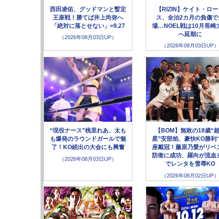
西田凌佑、グッドマンと暫定
【RIZIN】ケイト・ロ
王座戦！勝てば井上尚弥へ
ス、全治2カ月の負傷で
「絶対に落とせない」=9.27
場…NOEL戦は10月長崎
へ延期に
（2026年08月03日UP）
（2026年08月03日UP）
“現役ナース”桃里れあ、太も
【BOM】無敗の18歳“
も爆発のラウンドガールで魅
星”安部焰、豪快KO勝利
了！KO続出の大会にも興奮
座戴冠！藤原乃愛がリベ
防衛に成功、羅向が流血
（2026年08月03日UP）
でレンタを雪辱KO
（2026年08月02日UP）