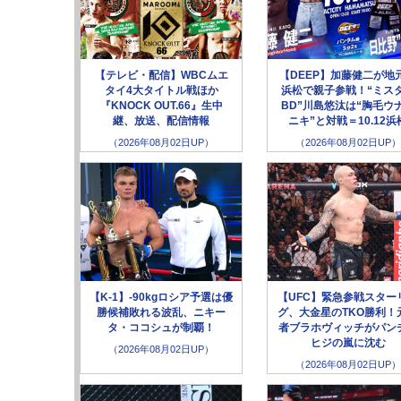
【テレビ・配信】WBCムエ
【DEEP】加藤健二が地
タイ4大タイトル戦ほか
浜松で親子参戦！“ミス
『KNOCK OUT.66』生中
BD”川島悠汰は“胸毛ウ
継、放送、配信情報
ニキ”と対戦＝10.12浜
（2026年08月02日UP）
（2026年08月02日UP）
【K-1】-90kgロシア予選は優
【UFC】緊急参戦スター
勝候補敗れる波乱、ニキー
グ、大金星のTKO勝利！
タ・ココシュが制覇！
者ブラホヴィッチがパン
ヒジの嵐に沈む
（2026年08月02日UP）
（2026年08月02日UP）