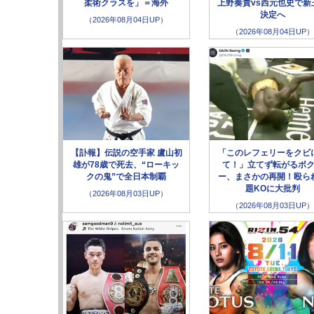
柔術クラスを」＝海外
上野奏貴vs西元也史で新
決定へ
（2026年08月04日UP）
（2026年08月04日UP）
【訃報】伝説の空手家 盧山初
「このレフェリーをクビ
雄が78歳で死去、“ローキッ
て！」立てず転がるボ
クの鬼”で全日本制覇
ー、まさかの再開！殴ら
題KOに大批判
（2026年08月03日UP）
（2026年08月03日UP）