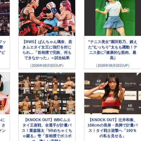
フッ
【RWS】ぱんちゃん璃奈、若
”テニス美女”園田彩乃、鍛え
撃
きムエタイ女王に強打を封じ
た”むっちり”太もも躍動！テ
アピ
られ…「首相撲で完敗、何も
ニス姿に｢健康的な筋肉、最
できなかった」＝試合結果
高｣
（2026年08月02日UP）
（2026年08月02日UP）
ルに
【KNOCK OUT】WBCムエ
【KNOCK OUT】辻井和奏、
、さ
タイ王座戦、全選手が計量パ
168cmの長身・美脚で計量パ
メン
ス！重森陽太「5Rめちゃくち
ス！タイ戦士迎撃へ「100％
ゃ蹴る」壱「首相撲でボコボ
の私を見せる」