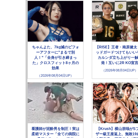
ちゃんよた、7kg減のビフォ
【RISE】王者・南原健太
ーアフターに”まるで別
ッドガードつけてもいい
人！”「全身が引き締まっ
カルンダ立ち上がり一
た」クロスフィット8ヶ月の
発！互いに2R KO宣
効果
（2026年08月04日UP）
（2026年08月04日UP）
看護師が泥酔男を制圧！実は
【Krush】横山朋哉がS
柔術マスター「全ての病院に
ザー級王座返上、無敗19