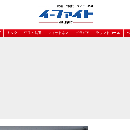
グ
キック
空手・武道
フィットネス
グラビア
ラウンドガール