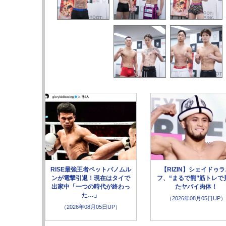
RISE最強王者ペットパノムル
【RIZIN】シェイドゥ
ンが電撃引退！現在はタイで
フ、“まるで熊”筋トレで
出家中「一つの時代が終わっ
たヤバイ肉体！
た…」
（2026年08月05日UP）
（2026年08月05日UP）