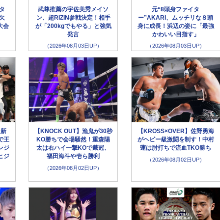
ータ
武尊推薦の宇佐美秀メイソ
元“8頭身ファイタ
欠
ン、超RIZIN参戦決定！相手
ー”AKARI、ムッチリな８頭
大会
が「200kgでもやる」と強気
身に成長！浜辺の姿に「最強
発言
かわいい目指す」
（2026年08月03日UP）
（2026年08月03日UP）
超新
【KNOCK OUT】漁鬼が30秒
【KROSS×OVER】佐野勇海
で王
KO勝ちで会場騒然！重森陽
がヘビー級激闘を制す！中村
ンジ
太は右ハイ一撃KOで戴冠、
蓮は肘打ちで流血TKO勝ち
ヒジ
福田海斗や壱ら勝利
（2026年08月02日UP）
（2026年08月02日UP）