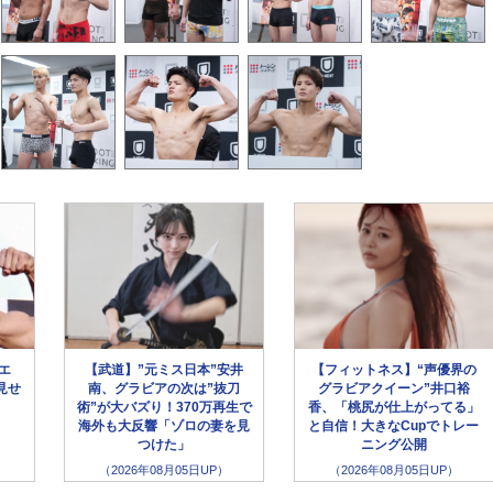
ラエ
【武道】”元ミス日本”安井
【フィットネス】“声優界の
見せ
南、グラビアの次は”抜刀
グラビアクイーン”井口裕
術”が大バズり！370万再生で
香、「桃尻が仕上がってる」
海外も大反響「ゾロの妻を見
と自信！大きなCupでトレー
つけた」
ニング公開
（2026年08月05日UP）
（2026年08月05日UP）