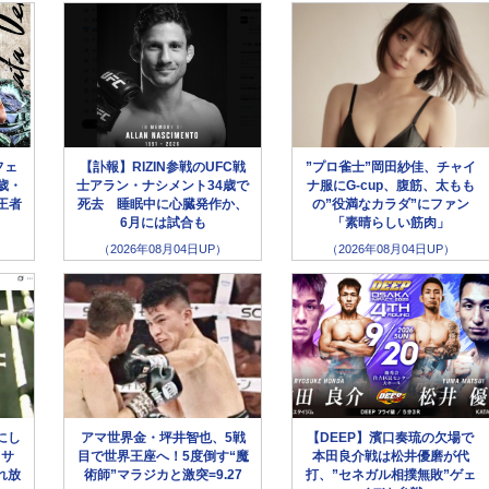
フェ
【訃報】RIZIN参戦のUFC戦
”プロ雀士”岡田紗佳、チャイ
歳・
士アラン・ナシメント34歳で
ナ服にG-cup、腹筋、太もも
王者
死去 睡眠中に心臓発作か、
の”役満なカラダ”にファン
6月には試合も
「素晴らしい筋肉」
（2026年08月04日UP）
（2026年08月04日UP）
にし
アマ世界金・坪井智也、5戦
【DEEP】濱口奏琉の欠場で
クサ
目で世界王座へ！5度倒す“魔
本田良介戦は松井優磨が代
れ放
術師”マラジカと激突=9.27
打、”セネガル相撲無敗”ゲェ