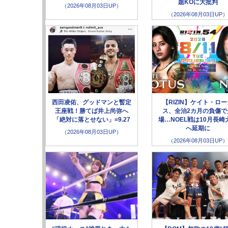
題KOに大批判
（2026年08月03日UP）
（2026年08月03日UP）
西田凌佑、グッドマンと暫定
【RIZIN】ケイト・ロ
王座戦！勝てば井上尚弥へ
ス、全治2カ月の負傷で
「絶対に落とせない」=9.27
場…NOEL戦は10月長崎
へ延期に
（2026年08月03日UP）
（2026年08月03日UP）