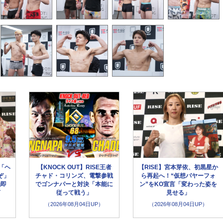
「ヘ
【KNOCK OUT】RISE王者
【RISE】宮本芽依、初黒星か
ぞ」
チャド・コリンズ、電撃参戦
ら再起へ！“仮想パヤーフォ
触即
でゴンナパーと対決「本能に
ン”をKO宣言「変わった姿を
言
従って戦う」
見せる」
（2026年08月04日UP）
（2026年08月04日UP）