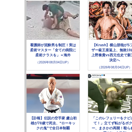
看護師が泥酔男を制圧！実は
【Krush】横山朋哉がS
柔術マスター「全ての病院に
ザー級王座返上、無敗19
柔術クラスを」＝海外
上野奏貴vs西元也史で新
決定へ
（2026年08月04日UP）
（2026年08月04日UP）
【訃報】伝説の空手家 盧山初
「このレフェリーをクビ
雄が78歳で死去、“ローキッ
て！」立てず転がるボ
クの鬼”で全日本制覇
ー、まさかの再開！殴ら