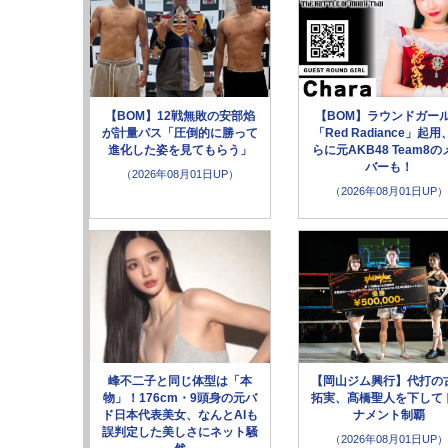
【BOM】12戦無敗の安部焰
【BOM】ラウンドガー
が計量パス「圧倒的に勝って
「Red Radiance」起用
進化した姿を見てもらう」
らに元AKB48 Team8の
バーも！
（2026年08月01日UP）
（2026年08月01日UP）
峰不二子と同じ体型は「本
【岡山ジム興行】代打の
物」！176cm・9頭身の元バ
拓実、髙橋聖人を下して
ド日本代表美女、なんとAIも
ナメント制覇
誤判定した美しさにネット騒
（2026年08月01日UP）