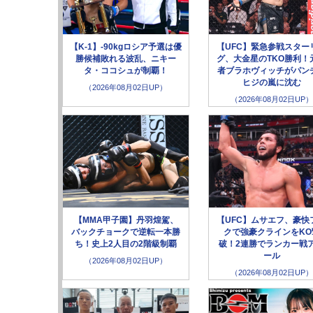
【K-1】-90kgロシア予選は優
【UFC】緊急参戦スター
勝候補敗れる波乱、ニキー
グ、大金星のTKO勝利！
タ・ココシュが制覇！
者ブラホヴィッチがパン
ヒジの嵐に沈む
（2026年08月02日UP）
（2026年08月02日UP）
【MMA甲子園】丹羽煌駕、
【UFC】ムサエフ、豪快
バックチョークで逆転一本勝
クで強豪クラインをKO
ち！史上2人目の2階級制覇
破！2連勝でランカー戦
ール
（2026年08月02日UP）
（2026年08月02日UP）