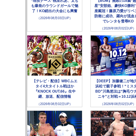
“現役ナース”桃里れあ、太も
【BOM】無敗の18歳“
も爆発のラウンドガールで魅
星”安部焰、豪快KO勝利
了！KO続出の大会にも興奮
座戴冠！藤原乃愛がリベ
防衛に成功、羅向が流血
（2026年08月03日UP）
でレンタを雪辱KO
（2026年08月02日UP）
【テレビ・配信】WBCムエ
【DEEP】加藤健二が地
タイ4大タイトル戦ほか
浜松で親子参戦！“ミス
『KNOCK OUT.66』生中
BD”川島悠汰は“胸毛ウ
継、放送、配信情報
ニキ”と対戦＝10.12浜
（2026年08月02日UP）
（2026年08月02日UP）