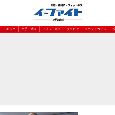
グ
キック
空手・武道
フィットネス
グラビア
ラウンドガール