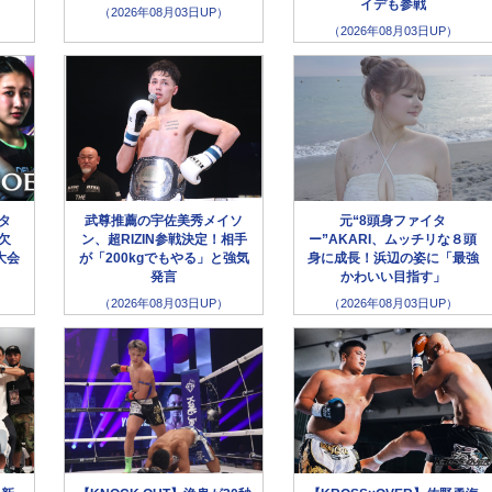
イデも参戦
（2026年08月03日UP）
（2026年08月03日UP）
ータ
武尊推薦の宇佐美秀メイソ
元“8頭身ファイタ
欠
ン、超RIZIN参戦決定！相手
ー”AKARI、ムッチリな８頭
大会
が「200kgでもやる」と強気
身に成長！浜辺の姿に「最強
発言
かわいい目指す」
（2026年08月03日UP）
（2026年08月03日UP）