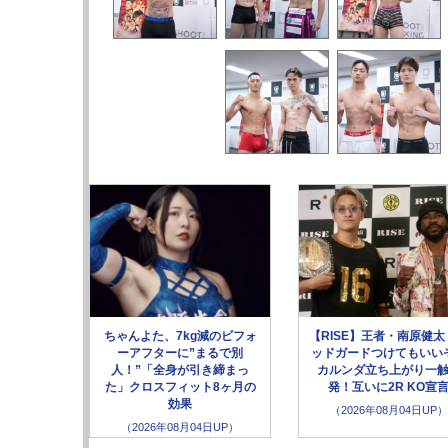
ちゃんよた、7kg減のビフォ
【RISE】王者・南原健太
ーアフターに”まるで別
ッドガードつけてもいい
人！”「全身が引き締まっ
カルンダ立ち上がり一
た」クロスフィット8ヶ月の
発！互いに2R KO宣
効果
（2026年08月04日UP）
（2026年08月04日UP）