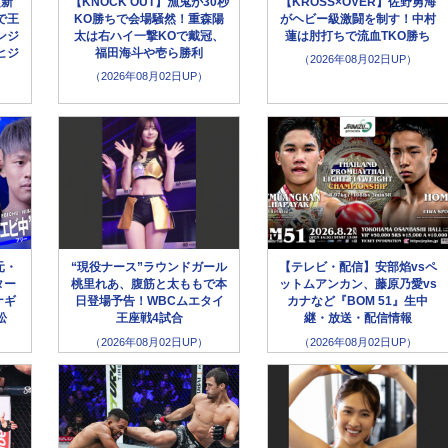
超新
【KNOCK OUT】漁鬼が30秒
【KROSS×OVER】佐野勇海
で王
KO勝ちで会場騒然！重森陽
がヘビー級激闘を制す！中村
ンジ
太は右ハイ一撃KOで戴冠、
蓮は肘打ちで流血TKO勝ち
ヒジ
福田海斗や壱ら勝利
（2026年08月02日UP）
（2026年08月02日UP）
元・
“現役ナース”ラウンドガール
【テレビ・配信】安部焰vsペ
ター
桃里れあ、腹筋と太ももで本
ットムアンカン、藤原乃愛vs
ナギ
日登場予告！WBCムエタイ
カナなど『BOM 51』生中
松
王座戦4試合
継・放送・配信情報
（2026年08月02日UP）
（2026年08月02日UP）