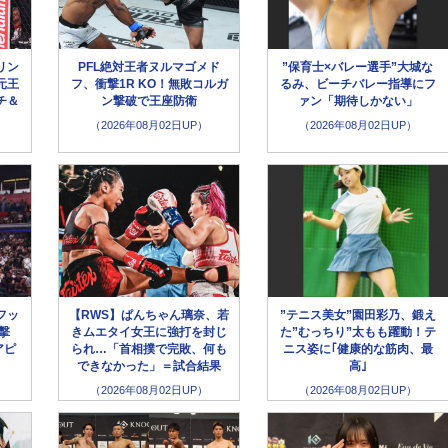
リン
PFL絶対王者ヌルマゴメド
”保育士×バレー選手”大城な
元王
フ、衝撃1R KO！無敗コルガ
るみ、ビーチバレー指導にフ
チ＆
ン撃破で王座防衛
ァン「期待しかない」
（2026年08月02日UP）
（2026年08月02日UP）
フッ
【RWS】ぱんちゃん璃奈、若
”テニス美女”園田彩乃、鍛え
撃
きムエタイ女王に強打を封じ
た”むっちり”太もも躍動！テ
アピ
られ…「首相撲で完敗、何も
ニス姿に｢健康的な筋肉、最
できなかった」＝試合結果
高｣
（2026年08月02日UP）
（2026年08月02日UP）