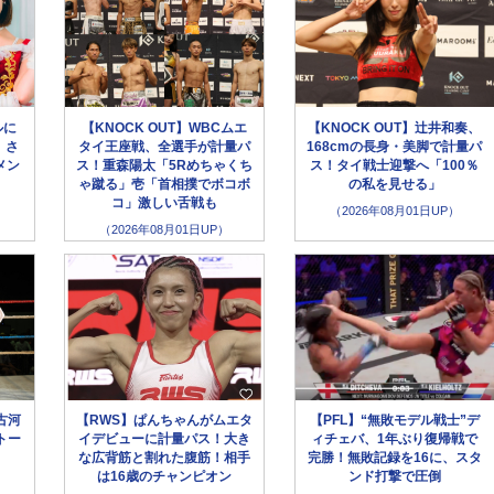
ルに
【KNOCK OUT】WBCムエ
【KNOCK OUT】辻井和奏、
、さ
タイ王座戦、全選手が計量パ
168cmの長身・美脚で計量パ
メン
ス！重森陽太「5Rめちゃくち
ス！タイ戦士迎撃へ「100％
ゃ蹴る」壱「首相撲でボコボ
の私を見せる」
コ」激しい舌戦も
（2026年08月01日UP）
（2026年08月01日UP）
古河
【RWS】ぱんちゃんがムエタ
【PFL】“無敗モデル戦士”デ
トー
イデビューに計量パス！大き
ィチェバ、1年ぶり復帰戦で
な広背筋と割れた腹筋！相手
完勝！無敗記録を16に、スタ
は16歳のチャンピオン
ンド打撃で圧倒