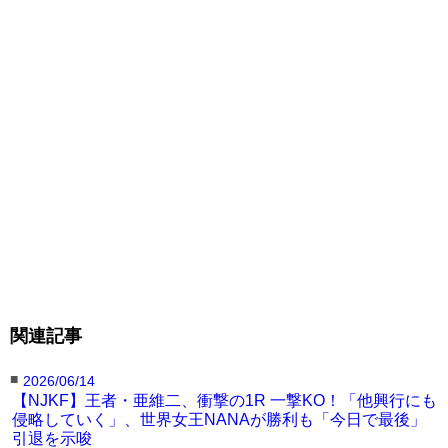
界フェザー級 9 位/NJKF フェザー級王者）
※大田が新王者となった
関連記事
■
2026/06/14
【NJKF】王者・亜維二、衝撃の1R 一撃KO！「他興行にも
侵略していく」、世界女王NANAが勝利も「今日で最後」
引退を示唆