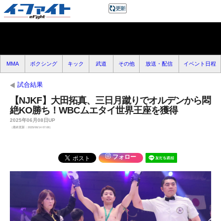
MMA
ボクシング
キック
武道
その他
放送・配信
イベント日程
試合結果
【NJKF】大田拓真、三日月蹴りでオルデンから悶
絶KO勝ち！WBCムエタイ世界王座を獲得
2025年06月08日UP
（最終更新：2025/06/14 07:08）
フォロー