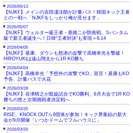
■
2026/06/13
【NJKF】メインの吉田凜汰朗が計量パス！韓国キック王者
との一戦へ「NJKFをしっかり俺が見せます」
■
2026/05/07
【NJKF】ウェルター級王者・亜維二が防衛戦、Sバンタム
級で新王者誕生へ！日韓“王者対決”も実現＝6.14
■
2026/04/05
【NJKF】基康、ダウンも怒涛の反撃で高橋幸光を撃破！
HIROYUKIは遠山翔太から1R KO勝ち
■
2026/04/04
【NJKF】高橋幸光「予想外の攻撃でKO」宣言！基康もKO
予告、計量パスで火花
■
2026/03/28
【NJKF】谷津晴之が凱旋試合でKO勝利、6月大会で1R KO
勝ちの悠と次期挑戦者決定戦へ
■
2026/03/25
RISE、KNOCK OUTら9団体が参加！キック界集結の新大
会が9月開催「いつかドームでフルハウスに」
■
2026/03/20