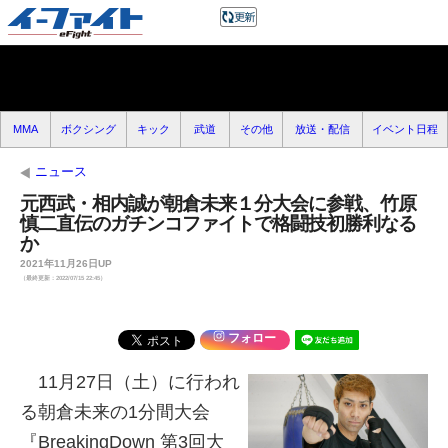
MMA
ボクシング
キック
武道
その他
放送・配信
イベント日程
ニュース
元西武・相内誠が朝倉未来１分大会に参戦、竹原
慎二直伝のガチンコファイトで格闘技初勝利なる
か
2021年11月26日UP
（最終更新：2022/07/15 22:45）
フォロー
11月27日（土）に行われ
る朝倉未来の1分間大会
『BreakingDown 第3回大