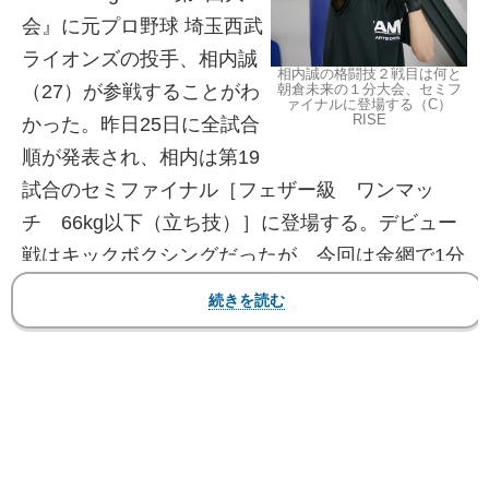
会』に元プロ野球 埼玉西武
ライオンズの投手、相内誠
相内誠の格闘技２戦目は何と
（27）が参戦することがわ
朝倉未来の１分大会、セミフ
ァイナルに登場する（C）
RISE
かった。昨日25日に全試合
順が発表され、相内は第19
試合のセミファイナル［フェザー級 ワンマッ
チ 66kg以下（立ち技）］に登場する。デビュー
戦はキックボクシングだったが、今回は金網で1分
だったら誰が最強かを決める超短期決戦だ。
【フォト】竹原慎二との練習シーンと、前戦で健
闘もダウンを喫した瞬間