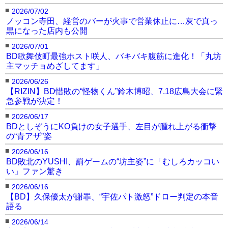
■
2026/07/02
ノッコン寺田、経営のバーが火事で営業休止に…灰で真っ
黒になった店内も公開
■
2026/07/01
BD歌舞伎町最強ホスト咲人、バキバキ腹筋に進化！「丸坊
主マッチョめざしてます」
■
2026/06/26
【RIZIN】BD惜敗の“怪物くん”鈴木博昭、7.18広島大会に緊
急参戦が決定！
■
2026/06/17
BDとしぞうにKO負けの女子選手、左目が腫れ上がる衝撃
の“青アザ”姿
■
2026/06/16
BD敗北のYUSHI、罰ゲームの“坊主姿”に「むしろカッコい
い」ファン驚き
■
2026/06/16
【BD】久保優太が謝罪、“宇佐パト激怒”ドロー判定の本音
語る
■
2026/06/14