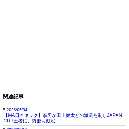
序盤はお互いに激しい打ち合いを見せる展開
に。3Rも手数の減らない両者。水町がパンチで出
ると、大石は左ハイ、左ミドルを当て徐々に主導
関連記事
権を握る。残り時間僅かのところで、大石が放っ
■
た胴回し蹴りで水町をぐらつかせる。僅差の判定
2026/06/04
【MA日本キック】拳刃が田上健太との激闘を制しJAPAN
で大石がMA新旧王者対決を制した 。
CUP王者に、秀磨も戴冠
■