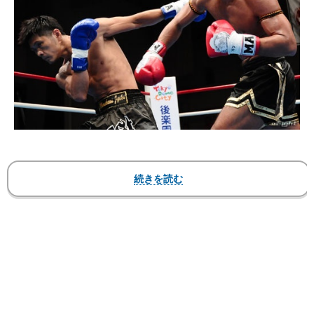
▼第8試合 スーパーファイト 64kg契約 3分
3R ※ヒジなし
○大石駿介（OISHI-GYM/MA日本スーパーライト
級王者、J-NETWORKスーパーライト級王者）
判定2－0 ※29－29、30－29、30－29
●水町 浩（士魂村上塾/元MA日本スーパーライト
級＆ウェルター級王者）