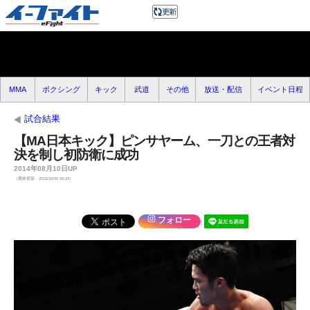
MMA
ボクシング
キック
武道
その他
放送・配信
イベント日程
試合結果
【MA日本キック】ピンサヤーム、一刀との王者対
決を制し初防衛に成功
2014年08月10日UP
（最終更新：2015/10/09 20:23）
フォロー