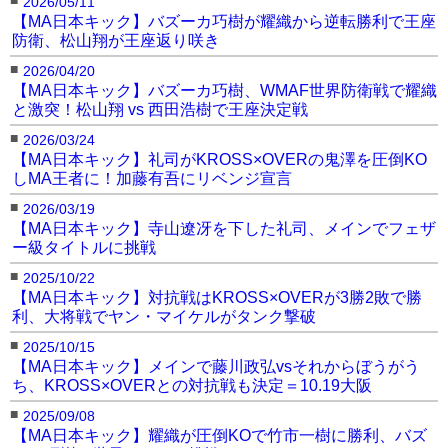
2026/05/11
【MA日本キック】バズーカ巧樹が耀織から逆転勝利で王座
防衛、松山翔が王座返り咲き
■
2026/04/20
【MA日本キック】バズーカ巧樹、WMAF世界防衛戦で耀織
と激突！松山翔 vs 西田浩樹で王座決定戦
■
2026/03/24
【MA日本キック】礼司がKROSS×OVERの鬼澤を圧倒KO
しMA王者に！加藤有吾にリベンジ宣言
■
2026/03/19
【MA日本キック】寺山遼冴を下した礼司、メインでフェザ
ー級タイトルに挑戦
■
2025/10/22
【MA日本キック】対抗戦はKROSS×OVERが3勝2敗で勝
利、大将戦でヤン・マイケルがタンク撃破
■
2025/10/15
【MA日本キック】メインで藤川政弘vsそれからぼうがう
ち、KROSS×OVERとの対抗戦も決定＝10.19大阪
■
2025/09/08
【MA日本キック】耀織が圧倒KOで竹市一樹に勝利、バズ