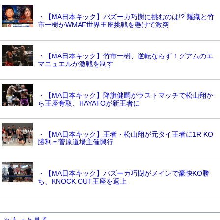
・【MA日本キック】バズーカ巧樹に挑むのは!? 耀織と竹
市一樹がWMAF世界王座挑戦を懸けて激突
・【MA日本キック】竹市一樹、逆転ならず！グアムのエ
マニュエルが激戦を制す
・【MA日本キック】降旗健嗣がラストマッチで松山翔か
ら王座奪取、HAYATOが新王者に
・【MA日本キック】王者・松山翔が元タイ王者に1R KO
勝利＝菅原道場主催興行
・【MA日本キック】バズーカ巧樹がメインで豪快KO勝
ち、KNOCK OUT王座を返上
≫もっと見る