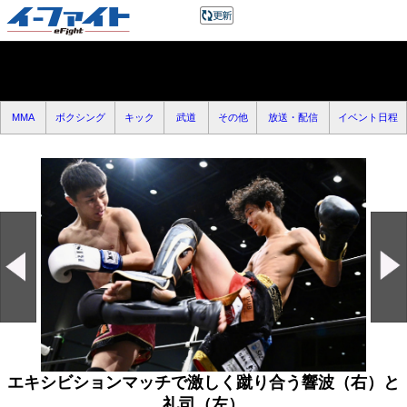
MMA
ボクシング
キック
武道
その他
放送・配信
イベント日程
エキシビションマッチで激しく蹴り合う響波（右）と
礼司（左）