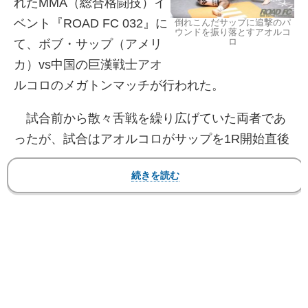
れたMMA（総合格闘技）イ
ベント『ROAD FC 032』に
倒れこんだサップに追撃のパ
ウンドを振り落とすアオルコ
ロ
て、ボブ・サップ（アメリ
カ）vs中国の巨漢戦士アオ
ルコロのメガトンマッチが行われた。
試合前から散々舌戦を繰り広げていた両者であ
ったが、試合はアオルコロがサップを1R開始直後
からパンチの連打で防戦一方にさせ、倒れたとこ
ろをパウンド連打によりわずか36秒でTKO勝ちを
収めた。地元中国で勝利したアオルコロは観客か
ら大声援を受けた。