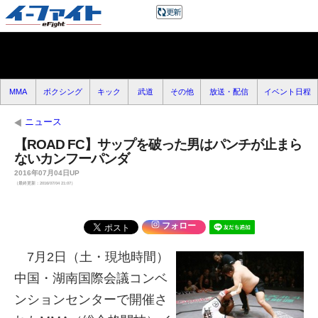
MMA
ボクシング
キック
武道
その他
放送・配信
イベント日程
ニュース
【ROAD FC】サップを破った男はパンチが止まら
ないカンフーパンダ
2016年07月04日UP
（最終更新：2016/07/04 21:07）
フォロー
7月2日（土・現地時間）
中国・湖南国際会議コンベ
ンションセンターで開催さ