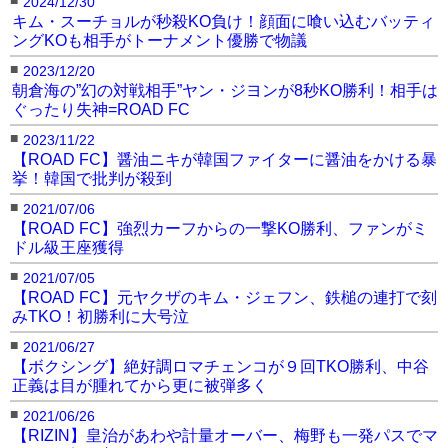
2024/12/30
キム・スーチョルが秒殺KO負け！顔面に喰い込むバッティ
ングKOも相手がトーナメント優勝で物議
■
2023/12/20
朝倉海の”幻の対戦相手”ヤン・ジヨンが8秒KO勝利！相手は
ぐったり失神=ROAD FC
■
2023/11/22
【ROAD FC】醤油ニキが韓国ファイターに醤油をかける暴
挙！韓国で批判が殺到
■
2021/07/06
【ROAD FC】強烈カーフからの一撃KO勝利、ファンがミ
ドル級王座獲得
■
2021/07/05
【ROAD FC】元ヤクザのキム・ジェフン、鉄槌の連打で刻
みTKO！初勝利に大号泣
■
2021/06/27
【ボクシング】絶好調ロマチェンコが９回TKO勝利、中谷
正義は目が腫れてから更に被弾多く
■
2021/06/26
【RIZIN】皇治があわや計量オーバー、梅野も一発パスでマ