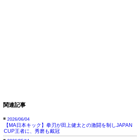
▼士魂スペシャルマッチ（第11試合） 3分3R
○アレックス・ロバーツ（イギリス/空柔拳会
関連記事
館/R.I.S.E. G-BAZOOKA TOURNAMENT ’06優
■
2026/06/04
勝、 元パンクラススーパーヘビー級5位）
【MA日本キック】拳刃が田上健太との激闘を制しJAPAN
CUP王者に、秀磨も戴冠
KO 3R1分4秒
■