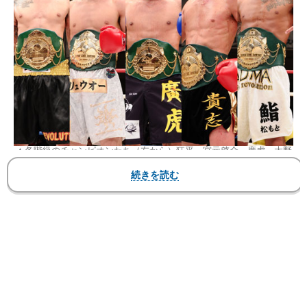
▲各階級のチャンピオンたち（左から）狂平、宮元啓介、廣虎、大野
貴志、加藤竜二
マーシャルアーツ日本キックボクシング連盟
「BREAK－33～新春士道館興行～
FIGHT FOR PEACE 4」
2013年1月27日（日）東京・後楽園ホール