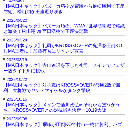
2026/05/11
●マグナム酒井（士道館士魂村上塾/MA日本ヘビー
【MA日本キック】バズーカ巧樹が耀織から逆転勝利で王座
級王者）
防衛、松山翔が王座返り咲き
■
2026/04/20
【MA日本キック】バズーカ巧樹、WMAF世界防衛戦で耀織
と激突！松山翔 vs 西田浩樹で王座決定戦
■
2026/03/24
【MA日本キック】礼司がKROSS×OVERの鬼澤を圧倒KO
しMA王者に！加藤有吾にリベンジ宣言
■
2026/03/19
【MA日本キック】寺山遼冴を下した礼司、メインでフェザ
ー級タイトルに挑戦
■
2025/10/22
【MA日本キック】対抗戦はKROSS×OVERが3勝2敗で勝
利、大将戦でヤン・マイケルがタンク撃破
■
2025/10/15
【MA日本キック】メインで藤川政弘vsそれからぼうがう
ち、KROSS×OVERとの対抗戦も決定＝10.19大阪
■
2025/09/08
【MA日本キック】耀織が圧倒KOで竹市一樹に勝利、バズ