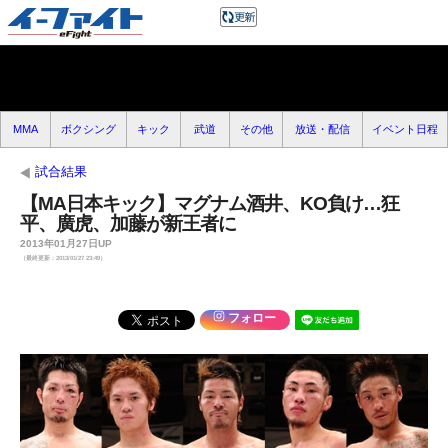
MMA
ボクシング
キック
武道
その他
放送・配信
イベント日程
試合結果
【MA日本キック】マグナム酒井、KO負け…狂
平、廣虎、加藤が新王者に
2013年01月27日UP
（最終更新：2013/01/27 23:49）
フォロー