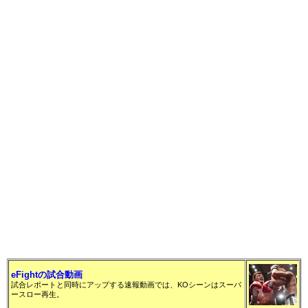
○グライコ・フランサ（ブラジル/パンクラス・ウ
ェルター級4位）
一本 4R1分15秒 ※リアネイキドチョーク
●佐藤 天（TRIBE TOKYO M.M.A/パンクラス・
ウェルター級1位）
※フランサが第12代王者に
eFightの試合動画
試合レポートと同時にアップする速報動画では、KOシーンはスーパ
ースロー再生。