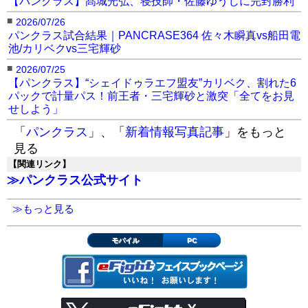
【パンクラス】髙城光弘、寝技師・佐藤ゆうじに完封勝利
■
2026/07/26
パンクラス試合結果｜PANCRASE364 佐々木瞬真vs船田電
池/カリベクvs三宅輝砂
■
2026/07/25
【パンクラス】“シェイドゥラエフ盟友”カリベク、割れた6
パックで計量パス！前王者・三宅輝砂と激突「全てをお見
せしよう」
「
パンクラス
」、「
新着情報写真記事
」をもっと
見る
【関連リンク】
≫パンクラス公式サイト
≫もっと見る
モバイル
PC