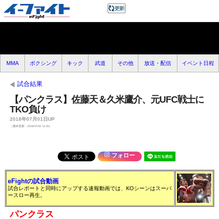
MMA
ボクシング
キック
武道
その他
放送・配信
イベント日程
試合結果
【パンクラス】佐藤天＆久米鷹介、元UFC戦士に
TKO負け
2018年07月01日UP
（最終更新：2018/07/06 12:26）
フォロー
eFightの試合動画
試合レポートと同時にアップする速報動画では、KOシーンはスーパ
ースロー再生。
パンクラス