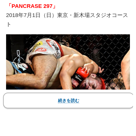
「PANCRASE 297」
2018年7月1日（日）東京・新木場スタジオコース
ト
フランサ（上）のチョークで一本負けした佐藤天（下）
▼第8試合 メインイベント 第12代パンクラス・
ウェルター級王座決定戦 5分5R