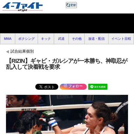
MMA
ボクシング
キック
武道
その他
放送・配信
イベント日程
試合結果個別
【RIZIN】ギャビ・ガルシアが一本勝ち、神取忍が
乱入して決着戦を要求
フォロー