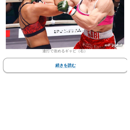
連打で攻めるギャビ（右）
RIZIN FIGHTING FEDERATION
「RIZIN.14」
2018年12月31日（日）さいたまスーパーアリーナ
▼第10試合 RIZIN女子MMAルール 102.5kg契
約 5分3R ※ヒジ打ちあり
〇ギャビ・ガルシア（33＝ブラジル）
一本 1R 2分35秒 ※アームロック
●バーバラ・ネポムセーノ（28＝ブラジル）