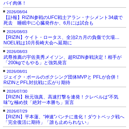
バイ肉体！
■
2026/08/04
【訃報】RIZIN参戦のUFC戦士アラン・ナシメント34歳で
死去 睡眠中に心臓発作か、6月には試合も
■
2026/08/03
【RIZIN】ケイト・ロータス、全治2カ月の負傷で欠場…
NOEL戦は10月長崎大会へ延期に
■
2026/08/03
武尊推薦の宇佐美秀メイソン、超RIZIN参戦決定！相手が
「200kgでもやる」と強気発言
■
2026/08/01
ジェイク・ポールのボクシング団体MVPと PFLが合併！
RIZINとPFL対抗戦に広がり期待
■
2026/07/30
【RIZIN】秋元強真、高速打撃を連発！クレベルは“不気
味”な極め技「絶対一本勝ち」宣言
■
2026/07/29
【RIZIN】平本蓮、“神速”パンチに進化！ダウトベック戦へ
「完全復活に期待」「誰も止められない」