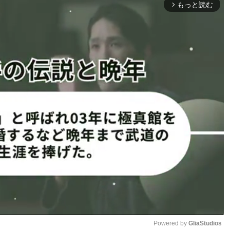
もっと読む
arrow_forward_ios
 第二体育館
s K-1 WORLD GPスーパー・バンタム級タイトルマッチ 3分
王者）
Powered by 
GliaStudios