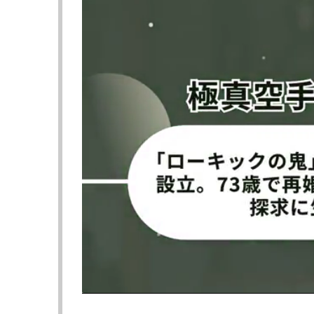
強烈なパンチで2度ダウンを奪った金子
K-1実行委員会『K-1 WORLD MAX 2025』
2025年2月9日（日）東京・国立代々木競技場
▼第20試合 青山エリュシオンハウス Present
3R・延長1R
〇金子晃大（K-1ジム自由ヶ丘/FROG GYM/
判定3-0