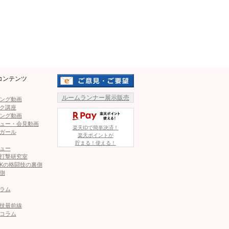
- SOR DECHAPANT/挑戦者）
Mute
を奪う瞬間
55kg世界最強決定トーナメント
ナメント準決勝で再戦の璃明武
コンテンツ
めて55kg最強を証明した。
ルームランナー展示販売
いる。
ング動画
ク講座
ング動画
戦績で、WKNフェザー級王者な
ュー・会見動画
楽天IDで簡単決済！
ガール
須川天心と対戦し、当時那須川は7
楽天ポイントが
ヒザ蹴りを見舞う金子
貯まる！使える！
トップした。ONE参戦経験も
ュー
打撃研究室
（ローリングサンダー）でKOしている。
Kの格闘技の裏側
側
じっくり狙っているかの金子
ラム
げる。金子はカーフキックで対
技最前線
放ってきてもクリーンヒットさ
コラム