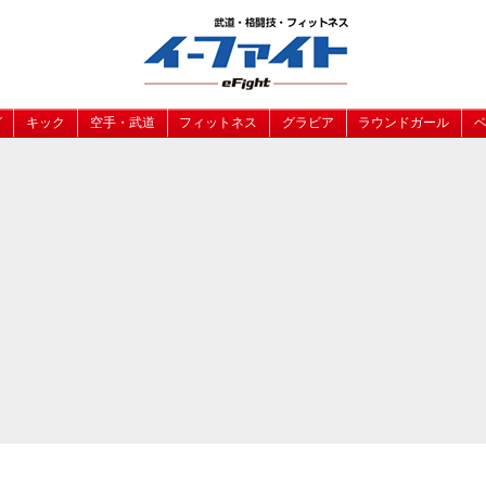
グ
キック
空手・武道
フィットネス
グラビア
ラウンドガール