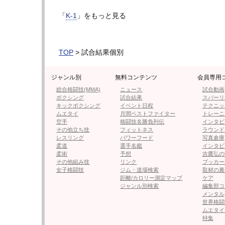
●マノリス・カリスティス（ギリシャ/NAS CAMP
「
K-1
」をもっと見る
【フォト＆動画】金子が豪快パンチでダウン
TOP
> 試合結果個別
金子は同級王者であり、K-1 MAX 2024 -
優勝の経歴を持つ絶対王者。昨年9月のトー
ジャンル別
無料コンテンツ
会員専用
に判定勝ち、決勝では大久保琉唯をKOして、改
総合格闘技(MMA)
ニュース
試合動画
12月にはロシアのONEファイターに完勝して
ボクシング
試合結果
スパーリ
キックボクシング
イベント日程
テクニッ
ムエタイ
月間ベストファイター
トレーニ
対するカリスティスは28勝（5KO）9敗の
空手
格闘技名勝負列伝
インタビ
その他立ち技
フィットネス
ラウンド
ど欧州3冠を持つ。16年1月にはRISEで那
レスリング
パワーフード
写真倉庫
連続KO中だったが、判定に持ち込み記録をス
柔道
選手名鑑
インタビ
柔術
予想
吉鷹弘の
あり、直近の試合では得意の胴廻し回転蹴り
その他組み技
リンク
ブッカー
女子格闘技
ジム・道場検索
取材の裏
距離/カロリー測定マップ
ケア
1R、重心を低く構えた金子はローキック。
ジャンル別検索
編集部コ
にカリスティスはジャブから入って蹴りに繋
メンタル
世界格闘
抗し、カリスティスがローリングサンダーを
ムエタイ
特集
せない。