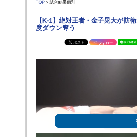
TOP
> 試合結果個別
【K-1】絶対王者・金子晃大が防
度ダウン奪う
フォロー