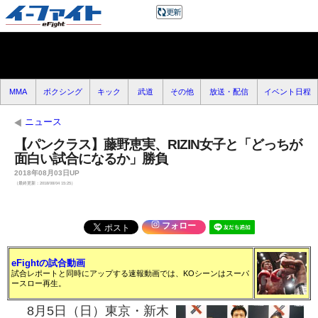
MMA
ボクシング
キック
武道
その他
放送・配信
イベント日程
ニュース
【パンクラス】藤野恵実、RIZIN女子と「どっちが
面白い試合になるか」勝負
2018年08月03日UP
（最終更新：2018/08/04 15:25）
フォロー
eFightの試合動画
試合レポートと同時にアップする速報動画では、KOシーンはスーパ
ースロー再生。
8月5日（日）東京・新木