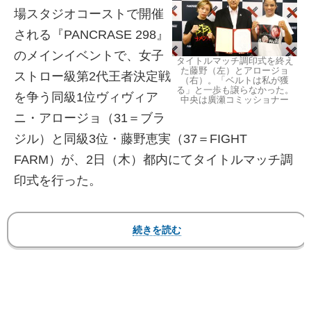
場スタジオコーストで開催
される『PANCRASE 298』
のメインイベントで、女子
タイトルマッチ調印式を終え
た藤野（左）とアロージョ
ストロー級第2代王者決定戦
（右）。「ベルトは私が獲
る」と一歩も譲らなかった。
を争う同級1位ヴィヴィア
中央は廣瀬コミッショナー
ニ・アロージョ（31＝ブラ
ジル）と同級3位・藤野恵実（37＝FIGHT
FARM）が、2日（木）都内にてタイトルマッチ調
印式を行った。
2004年3月にプロデビューした女子MMA（総合
格闘技）の大ベテラン藤野は、「この試合に限っ
た話ではないですが 勝たないと意味が無い試合
なので勝つだけです。BBAナメんなじゃなくて日
本人ナメんな、と。それをブラジルまで届けま