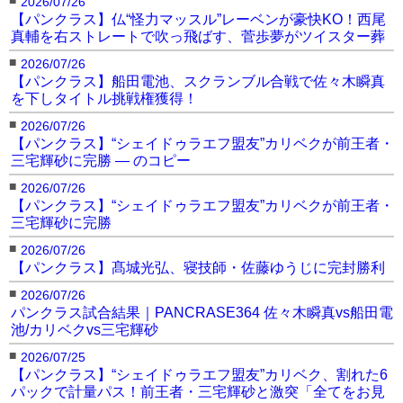
2026/07/26
【パンクラス】仏“怪力マッスル”レーベンが豪快KO！西尾
真輔を右ストレートで吹っ飛ばす、菅歩夢がツイスター葬
■
2026/07/26
【パンクラス】船田電池、スクランブル合戦で佐々木瞬真
を下しタイトル挑戦権獲得！
■
2026/07/26
【パンクラス】“シェイドゥラエフ盟友”カリベクが前王者・
三宅輝砂に完勝 — のコピー
■
2026/07/26
【パンクラス】“シェイドゥラエフ盟友”カリベクが前王者・
三宅輝砂に完勝
■
2026/07/26
【パンクラス】髙城光弘、寝技師・佐藤ゆうじに完封勝利
■
2026/07/26
パンクラス試合結果｜PANCRASE364 佐々木瞬真vs船田電
池/カリベクvs三宅輝砂
■
2026/07/25
【パンクラス】“シェイドゥラエフ盟友”カリベク、割れた6
パックで計量パス！前王者・三宅輝砂と激突「全てをお見