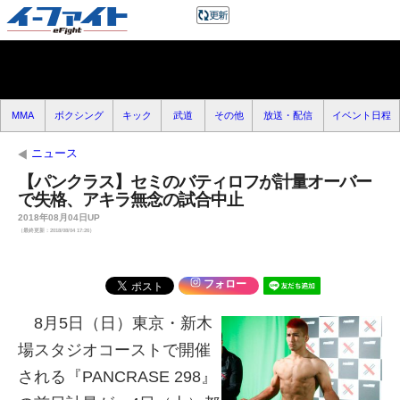
MMA
ボクシング
キック
武道
その他
放送・配信
イベント日程
ニュース
【パンクラス】セミのバティロフが計量オーバー
で失格、アキラ無念の試合中止
2018年08月04日UP
（最終更新：2018/08/04 17:26）
フォロー
8月5日（日）東京・新木
場スタジオコーストで開催
される『PANCRASE 298』