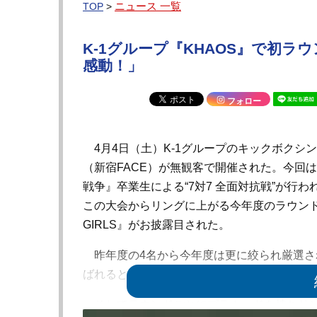
ニュース 一覧
TOP
>
K-1グループ『KHAOS』で初
感動！」
フォロー
4月4日（土）K-1グループのキックボクシング
（新宿FACE）が無観客で開催された。今回はK
戦争』卒業生による“7対7 全面対抗戦”が行
この大会からリングに上がる今年度のラウンド
GIRLS』がお披露目された。
昨年度の4名から今年度は更に絞られ厳選さ
ばれると笑顔で無観客の客席に手を振った。
そしてラウンドごとにプラカードを持ちリン