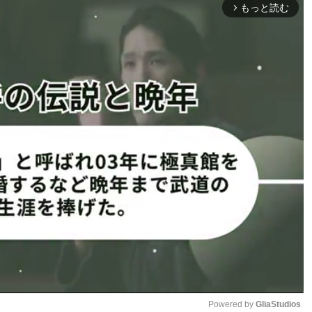
また華麗なデビューだった。
もっと読む
arrow_forward_ios
琴音（23）はミス・ジャパン東京
本レースクイーン大賞新人部門で
水瀬琴音（左）と芹沢まりな（右）
のバックショット
めてのラウンドガールとして
ました。今回は無観客での試合となりましたが、次回は是
！」とSNSに綴った。
レビ東京の深夜バラエティ番組
ッツ」（現在ABEMAで放送
ラウンドガールを務めたことが
ね。次戦は生観戦！会場で一緒
。
藤井マリー
りな（23）は、今年の日本レ
獲得したレースクイーンユニット『ZENTsweeties』の
Powered by 
GliaStudios