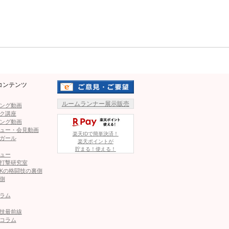
Mute
を間近で見ていたけど、迫力
ドガールは初めてでとても緊張
姿を見せれるように頑張るので
いる。
コンテンツ
えることを楽しみにしてい
芹沢まりな（左）もラウンドガール
いたい。
ルームランナー展示販売
ング動画
初体験、右は藤井マリーのセクシー
ク講座
なバックショット
ング動画
ュー・会見動画
楽天IDで簡単決済！
ガール
楽天ポイントが
貯まる！使える！
ュー
打撃研究室
「恵比寿マスカッツ」メンバーら、人気RQ3名が決定＝4.4
Kの格闘技の裏側
側
ラム
松嶋えいみ、キックでボディメイクし新作DVD
技最前線
コラム