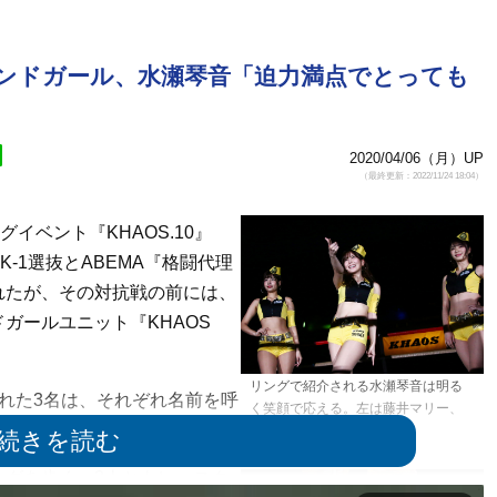
ラウンドガール、水瀬琴音「迫力満点でとっても
2020/04/06（月）UP
（最終更新：2022/11/24 18:04）
イベント『KHAOS.10』
-1選抜とABEMA『格闘代理
われたが、その対抗戦の前には、
ガールユニット『KHAOS
リングで紹介される水瀬琴音は明る
れた3名は、それぞれ名前を呼
く笑顔で応える。左は藤井マリー、
右は芹沢まりな
グを歩く。3人ともレースク