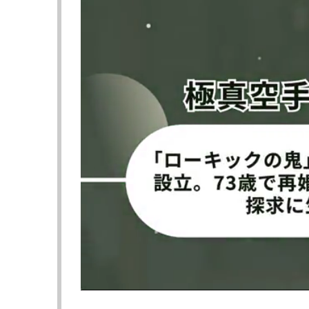
イーンで慣れているせいもあり、堂々とし、
『KHAOS GIRLS』のセンターを飾る水瀬
大会2019ファイナリストや、19年7月の日
特別賞を受賞するなどの経歴を持つ。
水瀬は今回のラウンドガールデビューを「初
間近で見た試合は迫力満点でとっても感動し
非、沢山の方々と一緒に熱い応援をしたいです
藤井マリー（25）はレースクイーンで、テ
から生まれたアイドルグループ「恵比寿マスカ
中）のメンバーでもある。格闘代理戦争では
ある。藤井は「スポーツは心を動かされます
に盛り上がれますように」とSNSでコメント
そしてキックボクシングが趣味という芹沢ま
ースクイーン大賞でコスチューム部門グランプリを