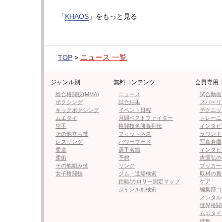
一員。初のラウンドガール体験だ。
「
KHAOS
」をもっと見る
芹沢はツイッターで「選手のみなさんの試合
が凄くて本当にかっこよかったです。ラウン
しましたが、次回はみなさんの前で成長した
ニュース 一覧
TOP
>
楽しみにしていてください」とコメントして
ジャンル別
無料コンテンツ
会員専用
3人がコメントしたように会場でファンと会
総合格闘技(MMA)
ニュース
試合動画
る。1日も早くコロナ問題が収束することを願
ボクシング
試合結果
スパーリ
キックボクシング
イベント日程
テクニッ
ムエタイ
月間ベストファイター
トレーニ
フォロー
空手
格闘技名勝負列伝
インタビ
その他立ち技
フィットネス
ラウンド
●編集部オススメ
レスリング
パワーフード
写真倉庫
柔道
選手名鑑
インタビ
柔術
予想
吉鷹弘の
・【KHAOS】新ラウンドガールに
その他組み技
リンク
ブッカー
初登場
女子格闘技
ジム・道場検索
取材の裏
距離/カロリー測定マップ
ケア
ジャンル別検索
編集部コ
メンタル
・【グラビア】元K-1ガールズの
世界格闘
ムエタイ
特集