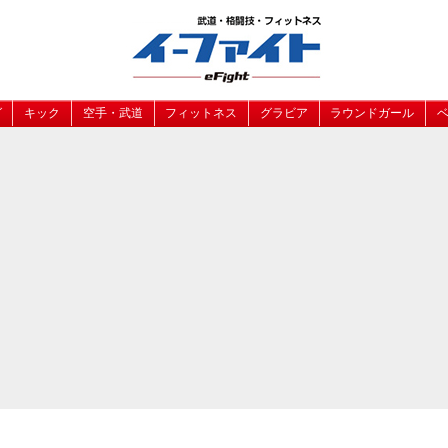
グ
キック
空手・武道
フィットネス
グラビア
ラウンドガール