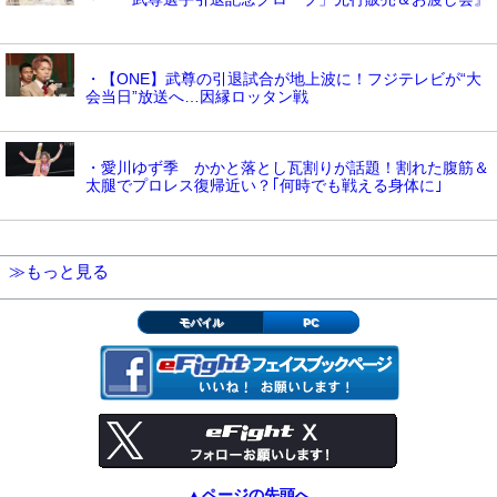
・【ONE】武尊の引退試合が地上波に！フジテレビが“大
会当日”放送へ…因縁ロッタン戦
・愛川ゆず季 かかと落とし瓦割りが話題！割れた腹筋＆
太腿でプロレス復帰近い？｢何時でも戦える身体に｣
≫もっと見る
モバイル
PC
▲ページの先頭へ