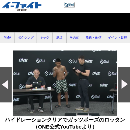
MMA
ボクシング
キック
武道
その他
放送・配信
イベント日程
ハイドレーションクリアでガッツポーズのロッタン
（ONE公式YouTubeより）