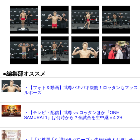
●編集部オススメ
・【フォト＆動画】武尊バキバキ腹筋！ロッタンもマッス
ルポーズ
・【テレビ・配信】武尊 vs ロッタンほか『ONE
SAMURAI 1』は何時から？全試合を生中継＝4.29
・『「武尊選手引退記念グローブ」先行販売＆お渡し会』