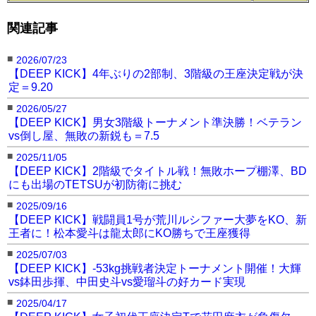
関連記事
■
2026/07/23
【DEEP KICK】4年ぶりの2部制、3階級の王座決定戦が決
定＝9.20
■
2026/05/27
【DEEP KICK】男女3階級トーナメント準決勝！ベテラン
vs倒し屋、無敗の新鋭も＝7.5
■
2025/11/05
【DEEP KICK】2階級でタイトル戦！無敗ホープ棚澤、BD
にも出場のTETSUが初防衛に挑む
■
2025/09/16
【DEEP KICK】戦闘員1号が荒川ルシファー大夢をKO、新
王者に！松本愛斗は龍太郎にKO勝ちで王座獲得
■
2025/07/03
【DEEP KICK】-53kg挑戦者決定トーナメント開催！大輝
vs鉢田歩揮、中田史斗vs愛瑠斗の好カード実現
■
2025/04/17