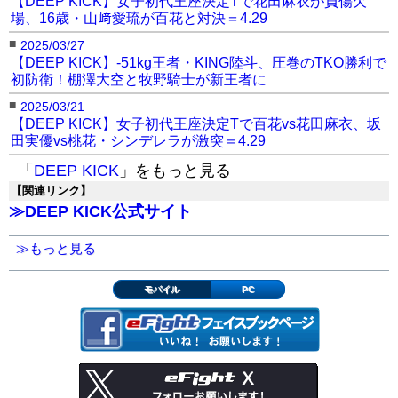
【DEEP KICK】女子初代王座決定Tで花田麻衣が負傷欠
場、16歳・山﨑愛琉が百花と対決＝4.29
■
2025/03/27
【DEEP KICK】-51kg王者・KING陸斗、圧巻のTKO勝利で
初防衛！棚澤大空と牧野騎士が新王者に
■
2025/03/21
【DEEP KICK】女子初代王座決定Tで百花vs花田麻衣、坂
田実優vs桃花・シンデレラが激突＝4.29
「
DEEP KICK
」をもっと見る
【関連リンク】
≫DEEP KICK公式サイト
≫もっと見る
モバイル
PC