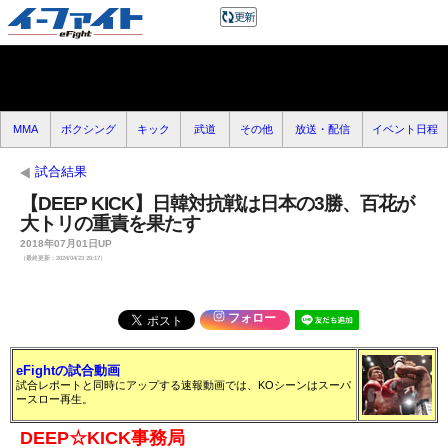
MMA
ボクシング
キック
武道
その他
放送・配信
イベント日程
試合結果
【DEEP KICK】日韓対抗戦は日本の3勝、百花が
大トリの重責を果たす
2018年07月01日UP
（最終更新：2024/04/23 20:17）
フォロー
eFightの試合動画
試合レポートと同時にアップする速報動画では、KOシーンはスーパ
ースロー再生。
DEEP☆KICK事務局