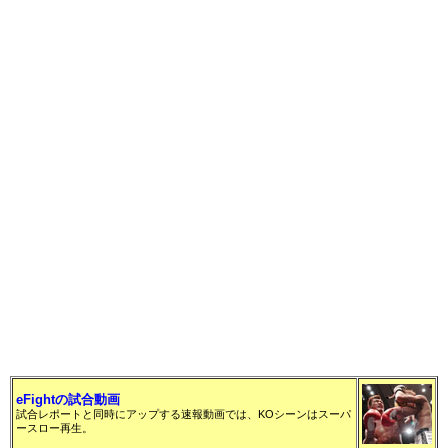
ミネルヴァルール 48kg契約 2分3R
○百花（魁塾/ミネルヴァ・アトム級王者）
判定3－0 ※30－29、30－28、30－27
●キム・ヒョンジュ（韓国/釜山TAEHAN
MUAYTHAI）
eFightの試合動画
試合レポートと同時にアップする速報動画では、KOシーンはスーパ
ースロー再生。