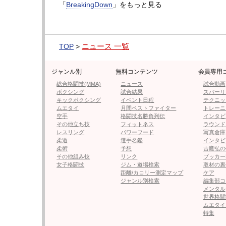
巻き起こる白黒つけたい事に対して、互いに
「
BreakingDown
」をもっと見る
した動画の最後に、この番宣も入れており、
信じれば、訴訟はなかったということかもし
ニュース 一覧
TOP
>
本当のところは朝倉本人に確認しないと分か
さらに浮き彫りになったことを考えると、そ
ジャンル別
無料コンテンツ
会員専用
てどんな発言をするのか注目したい。
総合格闘技(MMA)
ニュース
試合動画
ボクシング
試合結果
スパーリ
キックボクシング
イベント日程
テクニッ
次ページは【フォト＆動画】朝倉未来が平本
ムエタイ
月間ベストファイター
トレーニ
空手
格闘技名勝負列伝
インタビ
その他立ち技
フィットネス
ラウンド
レスリング
パワーフード
写真倉庫
柔道
選手名鑑
インタビ
≪ 前の
柔術
予想
吉鷹弘の
その他組み技
リンク
ブッカー
女子格闘技
ジム・道場検索
取材の裏
フォロー
距離/カロリー測定マップ
ケア
ジャンル別検索
編集部コ
●編集部オススメ
メンタル
世界格闘
ムエタイ
特集
・朝倉未来、平本蓮を訴える理由