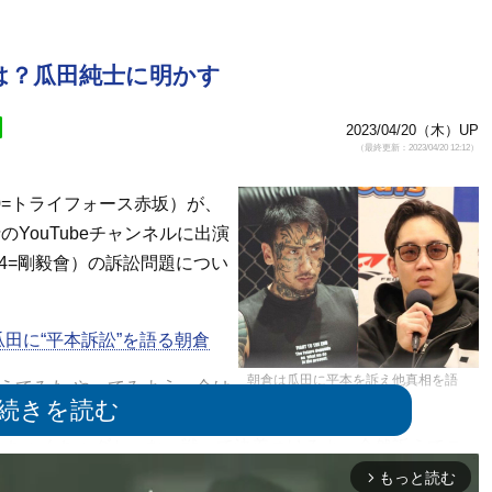
は？瓜田純士に明かす
2023/04/20（木）UP
（最終更新：2023/04/20 12:12）
0=トライフォース赤坂）が、
のYouTubeチャンネルに出演
4=剛毅會）の訴訟問題につい
瓜田に“平本訴訟”を語る朝倉
朝倉は瓜田に平本を訴え他真相を語
えてみた やってみよう。金は
った
とツイートし、話題となった。
めちゃくちゃダセーな。戦って決着つけろよ。全然訴えてこ
eで余裕で元取れちゃうしね。グッバイ頭痛ニキ」と返し、両
もっと読む
arrow_forward_ios