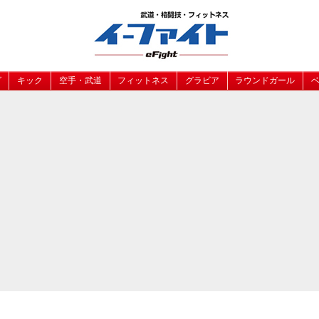
グ
キック
空手・武道
フィットネス
グラビア
ラウンドガール