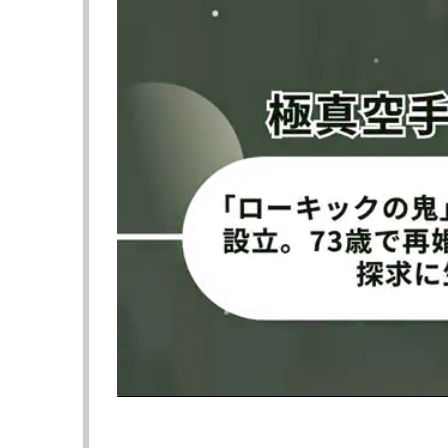
者の争いはリング上ではなく、法廷で行われ
そして、3月3日に行われた『RIZIN LANDMA
場第一体育館）の記者会見で2人は一緒にな
に謝罪したいと思います。試合を盛り上げる
分もありました。まさか朝倉未来に訴えられ
張りたいと思っています」とコメント。
それだけでは終わらずに平本は、「格闘家が
来」と黒人の通訳が話したとさせて、朝倉を
それから訴訟問題についての公式なコメントは
朝倉に「一時期、平本蓮に訴える騒動みたい
公開裁判（『無法裁判』）かなんかの番宣（
笑顔を見せて認めた。瓜田は「さすがだなと
が笑い合った。
『無法裁判』とは、朝倉がプロデュースする