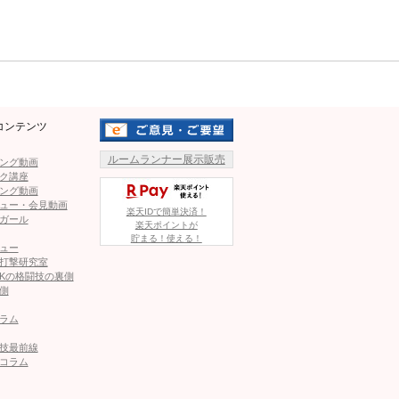
口論を行うバトル企画だ。朝倉は「平本を訴えてみた」と題
Mute
このためのネタ振りだったことを匂わせていた。2人の会話を
れない。
らないが、大きな注目を集めたこと、朝倉と平本の対立が
の宣伝効果は絶大だったといえる。今後、朝倉が訴訟につい
コンテンツ
ルームランナー展示販売
ング動画
ク講座
蓮を睨む！瓜田に“平本訴訟”を語る朝倉
ング動画
ュー・会見動画
楽天IDで簡単決済！
1
2
ガール
楽天ポイントが
貯まる！使える！
ュー
ページへ
次のページへ ≫
打撃研究室
Kの格闘技の裏側
側
ラム
技最前線
コラム
を「下劣になっている」と告白、そして驚きの展開も