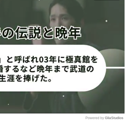
るのか、と大きな騒動に発展した。
RK 5 in YOYOGI』（4月29日（土）東京・国立代々木競技
ると、平本は用意していた黒人の通訳を通して「今日は皆さん
ためにさんざん悪口を言ってきました。ですが言い過ぎた部
るとは思っていませんでした。次の試合は心を入れ替えて頑
トラッシュトークで訴えるとか、クソビッチかよ。朝倉未
挑発した。
なかったが、今回、瓜田が自身のYouTubeチャンネルで
のがあったじゃん。あれは明らかに未来がやろうとしていた
番組の宣伝）でしょう？」と聞くと、朝倉は「そうです」と
思った。実際、そんなムキになっていないと思ったよ」と2人
Powered by 
GliaStudios
新配信プロジェクトで、世の中にある様々な人間関係の中で