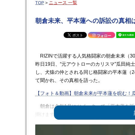
ニュース 一覧
TOP
>
朝倉未来、平本蓮への訴訟の真相
フォロー
RIZINで活躍する人気格闘家の朝倉未来（3
昨日19日、“元アウトローのカリスマ”瓜田純士
し、犬猿の仲とされる同じ格闘家の平本蓮（2
て聞かれ、その真相を語った。
【フォト＆動画】朝倉未来が平本蓮を睨む！
朝倉は今年1月にツイッターで「平本蓮を訴
掛けます」「本気でやるよ、もう動いてる」
これを知った平本は、「格闘家で訴えるとか
いよ、鼻デカ未来。裁判の様子とかYouTub