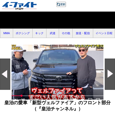
MMA
ボクシング
キック
武道
その他
放送・配信
イベント日程
皇治の愛車「新型ヴェルファイア」のフロント部分
（『皇治チャンネル』）