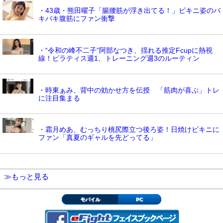
・43歳・熊田曜子「腸腰筋が浮き出てる！」ビキニ姿のバ
キバキ腹筋にファン衝撃
・“令和の峰不二子”阿部なつき、揺れる推定Fcupに熱視
線！ピラティス週1、トレーニング週3のルーティン
・時東ぁみ、背中の効かせ方を伝授 「筋肉が喜ぶ」トレ
に注目集まる
・霜月めあ、むっちり桃尻際立つ後ろ姿！日焼けビキニに
ファン「真夏のギャルを先どってる」
≫もっと見る
モバイル
PC