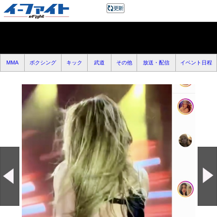
MMA
ボクシング
キック
武道
その他
放送・配信
イベント日程