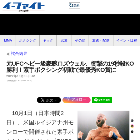
MMA
ボクシング
キック
武道
その他
放送・配信
イベント日程
試合結果
元UFCヘビー級豪腕ロズウェル、衝撃の19秒殺KO
勝利！素手ボクシング初戦で最優秀KO賞に
2022年10月05日UP
（最終更新：2022/10/05 22:18）
フォロー
10月1日（日本時間2
日）、米国ルイジアナ州モ
ンローで開催された素手ボ