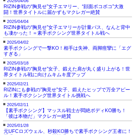
2025/04/06
RIZIN参戦の“胸見せ”女子エマリー、“顔面ボコボコ”大激
闘！世界タイトルに届かずもマクレガー絶賛
■
2025/04/04
RIZIN参戦の“胸見せ”女子エマリーが計量パス、なんと背中
も凄かった！＝素手ボクシング世界タイトル戦へ
■
2025/04/02
素手ボクシングで一撃KO！相手は失神、両脚痙攣に「エグ
すぎる」
■
2025/03/18
RIZIN参戦の“胸見せ”女子、鍛えた肩が丸く盛り上がる！世
界タイトル戦に向けムキムキ度アップ
■
2025/02/21
RIZINにも参戦の”胸見せ”女子、鍛えたヒップで万全アピー
ル！素手ボクシング世界タイトル挑戦へ
■
2025/02/11
【素手ボクシング】マッスル戦士が悶絶ボディKO勝ち！
「彼は本物だ」マクレガー絶賛
■
2025/01/28
元UFCロズウェル、秒殺KO勝ちで素手ボクシング王者に！