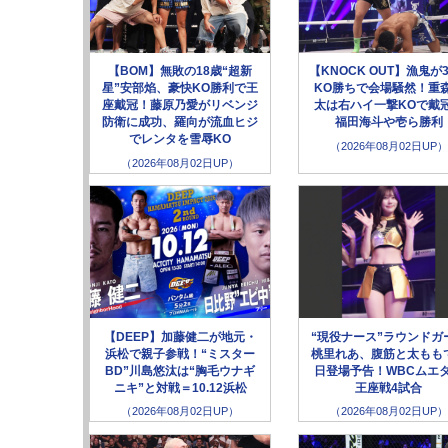
【BOM】無敗の18歳“超新
【KNOCK OUT】漁鬼が
星”安部焰、豪快KO勝利で王
KO勝ちで会場騒然！重
座戴冠！藤原乃愛がリベンジ
太は右ハイ一撃KOで戴
防衛に成功、羅向が流血ヒジ
福田海斗や壱ら勝利
でレンタを雪辱KO
（2026年08月02日UP）
（2026年08月02日UP）
【DEEP】加藤健二が地元・
“現役ナース”ラウンドガ
浜松で親子参戦！“ミスター
桃里れあ、腹筋と太もも
BD”川島悠汰は“胸毛ウナギ
日登場予告！WBCムエ
ニキ”と対戦＝10.12浜松
王座戦4試合
（2026年08月02日UP）
（2026年08月02日UP）