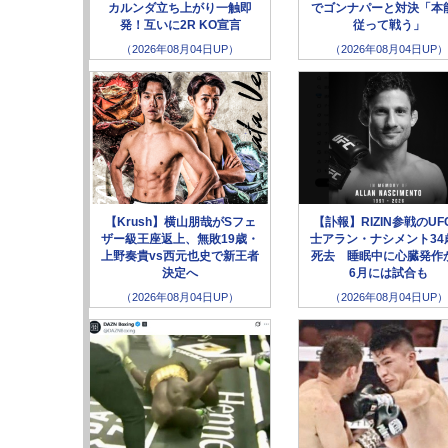
カルンダ立ち上がり一触即
でゴンナパーと対決「本
発！互いに2R KO宣言
従って戦う」
（2026年08月04日UP）
（2026年08月04日UP）
【Krush】横山朋哉がSフェ
【訃報】RIZIN参戦のUF
ザー級王座返上、無敗19歳・
士アラン・ナシメント34
上野奏貴vs西元也史で新王者
死去 睡眠中に心臓発作
決定へ
6月には試合も
（2026年08月04日UP）
（2026年08月04日UP）