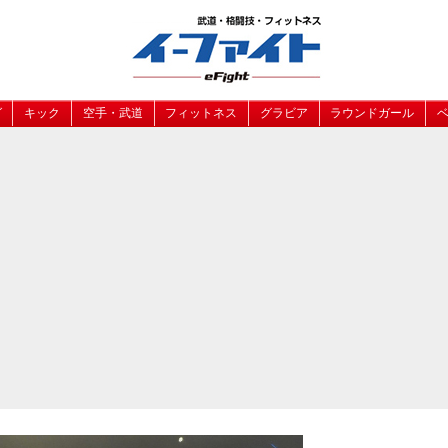
グ
キック
空手・武道
フィットネス
グラビア
ラウンドガール