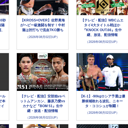
30秒
【KROSS×OVER】佐野勇海
【テレビ・配信】WBCムエ
森陽
がヘビー級激闘を制す！中村
タイ4大タイトル戦ほか
冠、
蓮は肘打ちで流血TKO勝ち
『KNOCK OUT.66』生中
継、放送、配信情報
（2026年08月02日UP）
（2026年08月02日UP）
ール
【テレビ・配信】安部焰vsペ
【K-1】-90kgロシア予選は優
で本
ットムアンカン、藤原乃愛vs
勝候補敗れる波乱、ニキー
タイ
カナなど『BOM 51』生中
タ・ココシュが制覇！
継・放送・配信情報
（2026年08月02日UP）
（2026年08月02日UP）