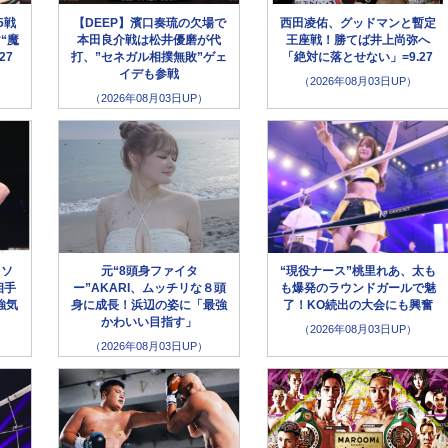
5戦
【DEEP】濱口奏琉の欠場で
西田凌佑、グッドマンと暫定
“魔
本田良介戦は松井優磨が代
王座戦！勝てば井上尚弥へ
27
打、”セネガル相撲無敗”ゲェ
「絶対に落とせない」=9.27
イデも参戦
（2026年08月03日UP）
（2026年08月03日UP）
イソ
元“8頭身ファイタ
“現役ナース”桃里れあ、太も
相手
ー”AKARI、ムッチリな８頭
も爆発のラウンドガールで魅
強気
身に成長！浜辺の姿に「最強
了！KO続出の大会にも興奮
かわいい目指す」
（2026年08月03日UP）
（2026年08月03日UP）