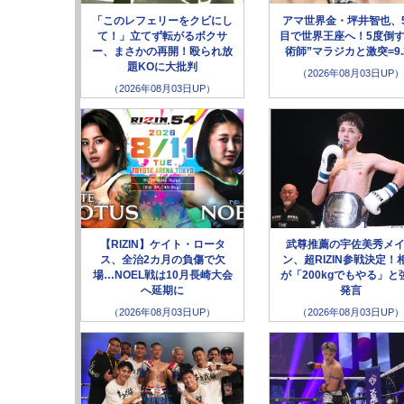
「このレフェリーをクビにし
アマ世界金・坪井智也、
て！」立てず転がるボクサ
目で世界王座へ！5度倒す
ー、まさかの再開！殴られ放
術師”マラジカと激突=9.
題KOに大批判
（2026年08月03日UP）
（2026年08月03日UP）
【RIZIN】ケイト・ロータ
武尊推薦の宇佐美秀メ
ス、全治2カ月の負傷で欠
ン、超RIZIN参戦決定！
場…NOEL戦は10月長崎大会
が「200kgでもやる」と
へ延期に
発言
（2026年08月03日UP）
（2026年08月03日UP）