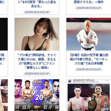
能に
ン”をKO宣言「変わった姿を
柔術クラスを」＝海外
見せる」
（2026年08月04日UP）
（2026年08月04日UP）
C戦
”プロ雀士”岡田紗佳、チャイ
【訃報】伝説の空手家 盧山初
歳で
ナ服にG-cup、腹筋、太もも
雄が78歳で死去、“ローキッ
か、
の”役満なカラダ”にファン
クの鬼”で全日本制覇
「素晴らしい筋肉」
（2026年08月03日UP）
（2026年08月04日UP）